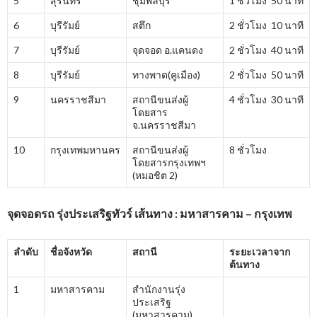
5
สุรินทร์
ชุมพลบุรี
1 ชั่วโมง 50 นาที
6
บุรีรัมย์
สตึก
2 ชั่วโมง 10 นาที
7
บุรีรัมย์
จุดจอด อ.แคนดง
2 ชั่วโมง 40 นาที
8
บุรีรัมย์
ทางพาด(คูเมือง)
2 ชั่วโมง 50 นาที
9
นครราชสีมา
สถานีขนส่งผู้
4 ชั่วโมง 30 นาที
โดยสาร
จ.นครราชสีมา
10
กรุงเทพมหานคร
สถานีขนส่งผู้
8 ชั่วโมง
โดยสารกรุงเทพฯ
(หมอชิต 2)
จุดจอดรถ รุ่งประเสริฐทัวร์ เส้นทาง : มหาสารคาม – กรุงเทพ
ลำดับ
ชื่อจังหวัด
สถานี
ระยะเวลาจาก
ต้นทาง
1
มหาสารคาม
สำนักงานรุ่ง
ประเสริฐ
(มหาสารคาม)