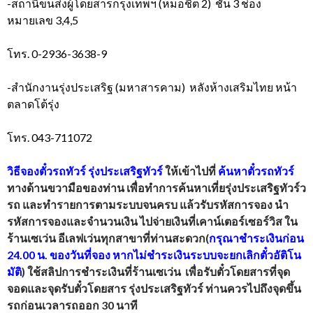
-สถานีขนส่งผู้โดยสารกรุงเทพฯ (หมอชิต 2) ชั้น 3 ช่อง
หมายเลข 3,4,5
โทร. 0-2936-3638-9
-สำนักงานรุ่งประเสริฐ (มหาสารคาม) หลังห้างเสริมไทย หน้า
ตลาดโต้รุ่ง
โทร. 043-711072
วิธีจองตั๋วรถทัวร์
รุ่งประเสริฐทัวร์
ให้เข้าไปที่
ค้นหาตั๋วรถทัวร์
ทางด้านขวามือของท่าน เพื่อทำการค้นหาเที่ย
รุ่งประเสริฐทัวร์
ว
รถ และทำรายการตามระบบจนครบ แล้วรับรหัสการจอง นำ
รหัสการจองและจำนวนเงิน ไปจ่ายเงินที่เคาน์เตอร์เซอร์วิส ใน
ร้านเซเว่น อีเลฟเว่นทุกสาขาที่ท่านสะดวก(
กรุณาชำระเงินก่อน
24.00 น. ของวันที่จอง หากไม่ชำระเงินระบบจะยกเลิกตั๋วอัติโน
มัติ
) ใช้สลิปการชำระเงินที่ร้านเซเว่น เพื่อรับตั๋วโดยสารที่จุด
จอดและจุดรับตั๋วโดยสาร
รุ่งประเสริฐทัวร์
ท่านควรไปถึงจุดขึ้น
รถก่อนเวลารถออก 30 นาที