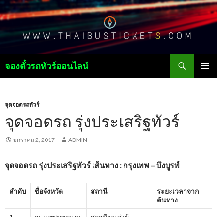
ค้นหา
จองตั๋วรถทัวร์ออนไลน์
ข้าม
เมนูหลัก
ไป
ยัง
เนื้อหา
จุดจอดรถทัวร์
จุดจอดรถ รุ่งประเสริฐทัวร์
มกราคม 2, 2017
ADMIN
จุดจอดรถ
รุ่งประเสริฐทัวร์
เส้นทาง : กรุงเทพ – บึงบูรพ์
ลำดับ
ชื่อจังหวัด
สถานี
ระยะเวลาจาก
ต้นทาง
1
กรุงเทพมหานคร
สถานีขนส่งผู้