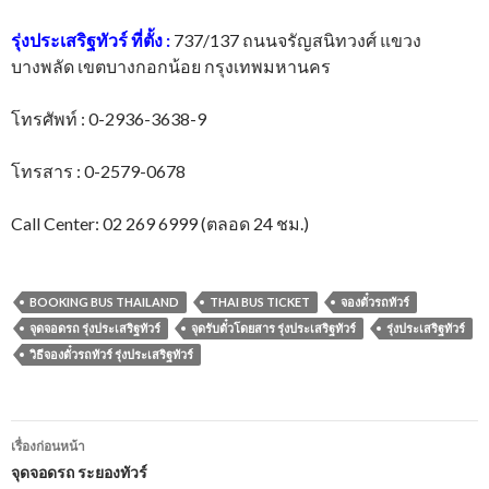
รุ่งประเสริฐทัวร์
ที่ตั้ง
:
737/137 ถนนจรัญสนิทวงศ์ แขวง
บางพลัด เขตบางกอกน้อย กรุงเทพมหานคร
โทรศัพท์ : 0-2936-3638-9
โทรสาร : 0-2579-0678
Call Center: 02 269 6999 (ตลอด 24 ชม.)
BOOKING BUS THAILAND
THAI BUS TICKET
จองตั๋วรถทัวร์
จุดจอดรถ รุ่งประเสริฐทัวร์
จุดรับตั๋วโดยสาร รุ่งประเสริฐทัวร์
รุ่งประเสริฐทัวร์
วิธีจองตั๋วรถทัวร์ รุ่งประเสริฐทัวร์
เมนู
เรื่องก่อนหน้า
นำทาง
จุดจอดรถ ระยองทัวร์