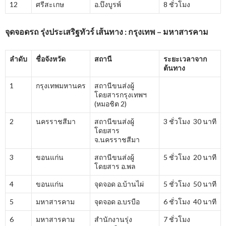
12
ศรีสะเกษ
อ.บึงบูรพ์
8 ชั่วโมง
จุดจอดรถ รุ่งประเสริฐทัวร์ เส้นทาง : กรุงเทพ – มหาสารคาม
ลำดับ
ชื่อจังหวัด
สถานี
ระยะเวลาจาก
ต้นทาง
1
กรุงเทพมหานคร
สถานีขนส่งผู้
โดยสารกรุงเทพฯ
(หมอชิต 2)
2
นครราชสีมา
สถานีขนส่งผู้
3 ชั่วโมง 30 นาที
โดยสาร
จ.นครราชสีมา
3
ขอนแก่น
สถานีขนส่งผู้
5 ชั่วโมง 20 นาที
โดยสาร อ.พล
4
ขอนแก่น
จุดจอด อ.บ้านไผ่
5 ชั่วโมง 50 นาที
5
มหาสารคาม
จุดจอด อ.บรบือ
6 ชั่วโมง 40 นาที
6
มหาสารคาม
สำนักงานรุ่ง
7 ชั่วโมง