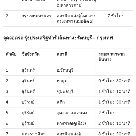
(มหาสารคาม)
2
กรุงเทพมหานคร
สถานีขนส่งผู้โดยสาร
7 ชั่วโมง
กรุงเทพฯ (หมอชิต 2)
จุดจอดรถ รุ่งประเสริฐทัวร์ เส้นทาง : รัตนบุรี – กรุงเทพ
ลำดับ
ชื่อจังหวัด
สถานี
ระยะเวลาจาก
ต้นทาง
1
สุรินทร์
อ.รัตนบุรี
2
สุรินทร์
ท่าตูม
0 ชั่วโมง 30 นาที
3
สุรินทร์
ชุมพลบุรี
1 ชั่วโมง 10 นาที
4
บุรีรัมย์
สตึก
1 ชั่วโมง 30 นาที
5
บุรีรัมย์
จุดจอด อ.แคนดง
2 ชั่วโมง
6
บุรีรัมย์
ทางพาด(คูเมือง)
2 ชั่วโมง 10 นาที
7
นครราชสีมา
สถานีขนส่งผู้
3 ชั่วโมง 50 นาที