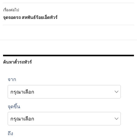
เรื่อง
เรื่องต่อไป
จุดจอดรถ สหพันธ์ร้อยเอ็ดทัวร์
ค้นหาตั๋วรถทัวร์