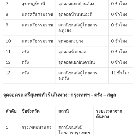
7
สุราษฎร์ธานี
จุดจอดแยกบ้านส้อง
0 ชั่วโมง
8
นครศรีธรรมราช
จุดจอดบ้านหนองดี
0 ชั่วโมง
9
นครศรีธรรมราช
สถานีขนส่งผู้โดยสาร
0 ชั่วโมง
อ.ทุ่งสง
10
นครศรีธรรมราช
จุดจอดกะปาง
0 ชั่วโมง
11
ตรัง
จุดจอดห้วยยอด
0 ชั่วโมง
12
ตรัง
จุดจอดแยกอันดามัน
0 ชั่วโมง
13
ตรัง
สถานีขนส่งผู้โดยสาร
11 ชั่วโมง
จ.ตรัง
จุดจอดรถ ศรีสุเทพทัวร์ เส้นทาง : กรุงเทพฯ – ตรัง – สตูล
ลำดับ
ชื่อจังหวัด
สถานี
ระยะเวลาจาก
ต้นทาง
1
กรุงเทพมหานคร
สถานีขนส่งผู้
โดยสารกรุงเทพฯ