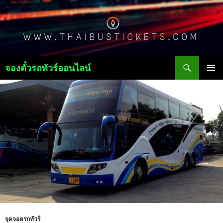
ค้นหา
จองตั๋วรถทัวร์ออนไลน์
ข้าม
เมนูหลัก
ไป
ยัง
เนื้อหา
จุดจอดรถทัวร์