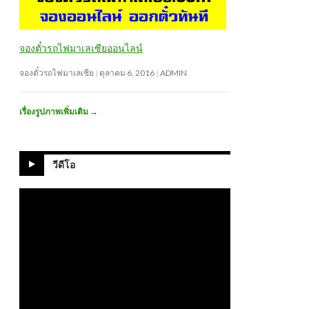
จองตั๋วรถไฟมาเลเซียออนไลน์
จองตั๋วรถไฟมาเลเซีย
ตุลาคม 6, 2016
ADMIN
เรื่องรูปภาพเพิ่มเติม
→
วีดีโอ