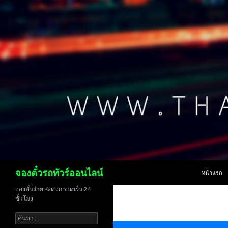
ข้ามไปยังเน
ค้นหา
จองตั๋วรถทัวร์ออนไลน์
หน้าแรก
จองตั๋วง่าย สะดวก รวดเร็ว 24
ชั่วโมง
ค้นหา
สำหรับ: