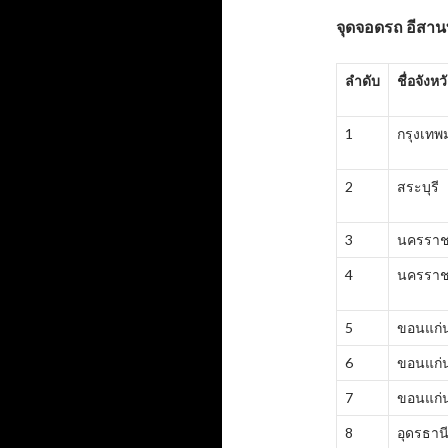
จุดจอดรถ อีสานทั
ลำดับ
ชื่อจังหว
1
กรุงเท
2
สระบุรี
3
นครราช
4
นครราช
5
ขอนแก่
6
ขอนแก่
7
ขอนแก่
8
อุดรธาน