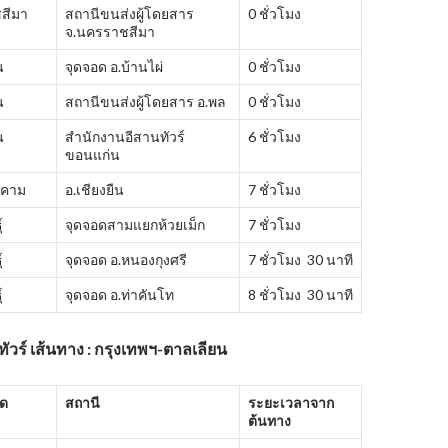
สีมา
สถานีขนส่งผู้โดยสาร
0 ชั่วโมง
จ.นครราชสีมา
น
จุดจอด อ.บ้านไผ่
0 ชั่วโมง
น
สถานีขนส่งผู้โดยสาร อ.พล
0 ชั่วโมง
น
สำนักงานอีสานทัวร์
6 ชั่วโมง
ขอนแก่น
รคาม
อ.เชียงยืน
7 ชั่วโมง
์
จุดจอดสามแยกห้วยเม็ก
7 ชั่วโมง
์
จุดจอด อ.หนองกุงศรี
7 ชั่วโมง 30 นาที
์
จุดจอด อ.ท่าคันโท
8 ชั่วโมง 30 นาที
ัวร์ เส้นทาง : กรุงเทพฯ-ตาลเลียน
ัด
สถานี
ระยะเวลาจาก
ต้นทาง