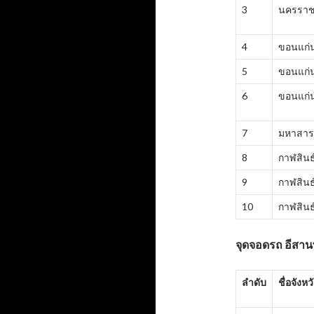
3
นครราช
4
ขอนแก่
5
ขอนแก่
6
ขอนแก่
7
มหาสา
8
กาฬสินธุ
9
กาฬสินธุ
10
กาฬสินธุ
จุดจอดรถ อีสานท
ลำดับ
ชื่อจังหว