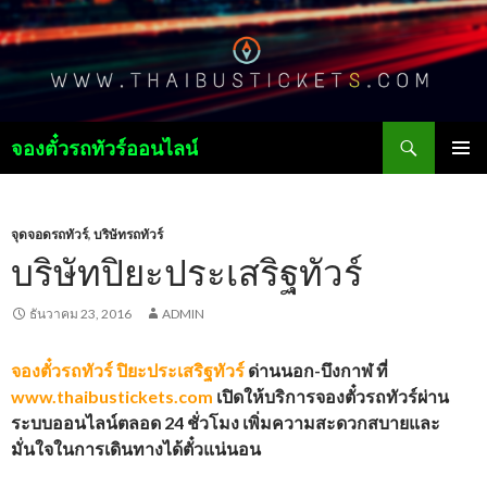
ค้นหา
จองตั๋วรถทัวร์ออนไลน์
ข้าม
เมนูหลัก
ไป
ยัง
เนื้อหา
จุดจอดรถทัวร์
,
บริษัทรถทัวร์
บริษัทปิยะประเสริฐทัวร์
ธันวาคม 23, 2016
ADMIN
จองตั๋วรถทัวร์
ปิยะประเสริฐทัวร์
ด่านนอก-บึงกาฬ ที่
www.thaibustickets.com
เปิดให้บริการจองตั๋วรถทัวร์ผ่าน
ระบบออนไลน์ตลอด
24
ชั่วโมง
เพิ่มความสะดวกสบายและ
มั่นใจในการเดินทางได้ตั๋วแน่นอน