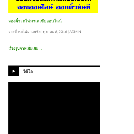
จองตั๋วรถไฟมาเลเซียออนไลน์
จองตั๋วรถไฟมาเลเซีย
ตุลาคม 6, 2016
ADMIN
เรื่องรูปภาพเพิ่มเติม
→
วีดีโอ