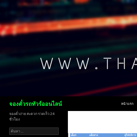
ข้ามไปยังเน
ค้นหา
จองตั๋วรถทัวร์ออนไลน์
หน้าแรก
จองตั๋วง่าย สะดวก รวดเร็ว 24
ชั่วโมง
ค้นหา
สำหรับ: