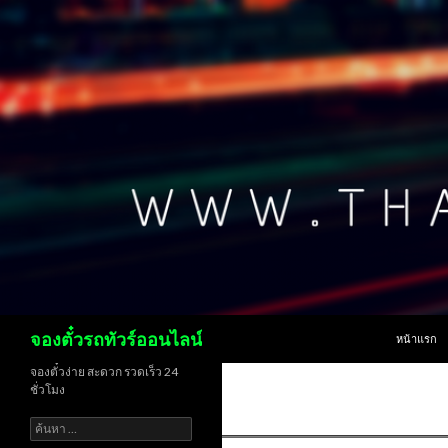
ข้ามไปยังเน
ค้นหา
จองตั๋วรถทัวร์ออนไลน์
หน้าแรก
จองตั๋วง่าย สะดวก รวดเร็ว 24
ชั่วโมง
ค้นหา
สำหรับ: