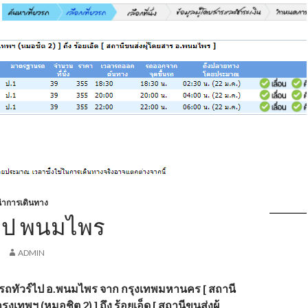
ำการเดินทาง
์ไป พนมไพร
ADMIN
รถทัวร์ไป อ.พนมไพร
จาก กรุงเทพมหานคร [ สถานี
กรุงเทพฯ (หมอชิต
2) ] ถึง ร้อยเอ็ด [ สถานีขนส่งผู้