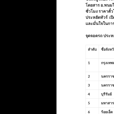
โดยสาร อ.พนมไ
ชั่วโมง
ราคาตั๋ว
ประหยัดทัวร์
เป
และมั่นใจในกา
จุดจอดรถ
ประหย
ลำดับ
ชื่อจังหว
1
กรุงเท
2
นครราช
3
นครราช
4
บุรีรัมย์
5
มหาสา
6
ร้อยเอ็ด