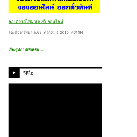
จองตั๋วรถไฟมาเลเซียออนไลน์
จองตั๋วรถไฟมาเลเซีย
ตุลาคม 6, 2016
ADMIN
เรื่องรูปภาพเพิ่มเติม
→
วีดีโอ