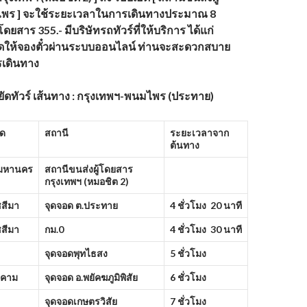
พร ]
จะใช้ระยะเวลาในการเดินทางประมาณ 8
โดยสาร 355.- มีบริษัทรถทัวร์ที่ให้บริการ
ได้แก่
ิดให้จองตั๋วผ่านระบบออนไลน์ ท่านจะสะดวกสบาย
รเดินทาง
ัดทัวร์ เส้นทาง : กรุงเทพฯ-พนมไพร (ประทาย)
ัด
สถานี
ระยะเวลาจาก
ต้นทาง
พมหานคร
สถานีขนส่งผู้โดยสาร
กรุงเทพฯ (หมอชิต
2)
สีมา
จุดจอด ต.ประทาย
4 ชั่วโมง 20 นาที
สีมา
กม.
0
4 ชั่วโมง 30 นาที
จุดจอดพุทไธสง
5 ชั่วโมง
รคาม
จุดจอด อ.พยัคฆภูมิพิสัย
6 ชั่วโมง
จุดจอดเกษตรวิสัย
7 ชั่วโมง