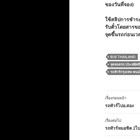
ของวันที่จอง)
ใช้สลิปการชำระเง
รับตั๋วโดยสารขอ
จุดขึ้นรถก่อนเ
BUS THAILAND
จุดจอดรถ ประหยัดทั
รถทัวร์กรุงเทพ-พน
เมนู
เรื่องก่อนหน้า
นำทาง
รถทัวร์ไปอ.สอง
เรื่อง
เรื่องต่อไป
รถทัวร์หมอชิต 2ไป