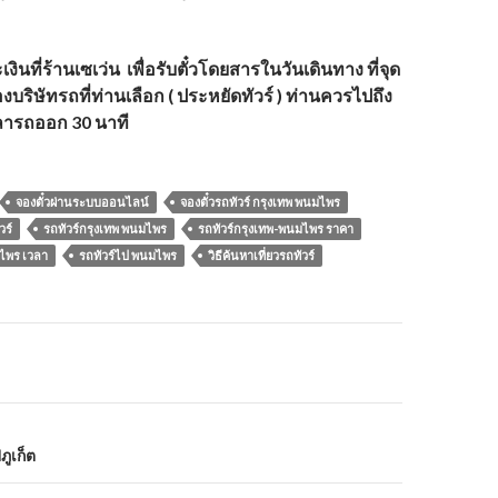
ินที่ร้านเซเว่น เพื่อรับตั๋วโดยสารในวันเดินทาง ที่จุด
งบริษัทรถที่ท่านเลือก (
ประหยัดทัวร์
) ท่านควรไปถึง
วลารถออก 30 นาที
จองตั๋วผ่านระบบออนไลน์
จองตั๋วรถทัวร์ กรุงเทพ พนมไพร
วร์
รถทัวร์กรุงเทพ พนมไพร
รถทัวร์กรุงเทพ-พนมไพร ราคา
มไพร เวลา
รถทัวร์ไป พนมไพร
วิธีค้นหาเที่ยวรถทัวร์
ภูเก็ต