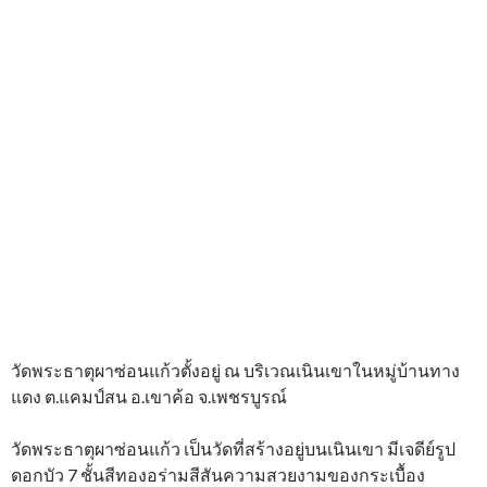
วัดพระธาตุผาซ่อนแก้วตั้งอยู่ ณ บริเวณเนินเขาในหมู่บ้านทาง
แดง ต.แคมป์สน อ.เขาค้อ จ.เพชรบูรณ์
วัดพระธาตุผาซ่อนแก้ว เป็นวัดที่สร้างอยู่บนเนินเขา มีเจดีย์รูป
ดอกบัว 7 ชั้นสีทองอร่ามสีสันความสวยงามของกระเบื้อง