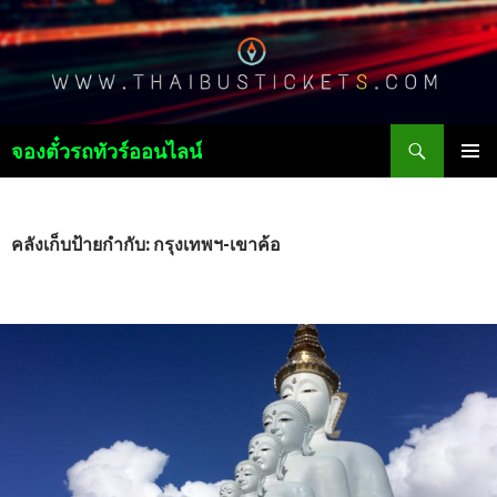
ค้นหา
จองตั๋วรถทัวร์ออนไลน์
ข้าม
เมนูหลัก
ไป
ยัง
เนื้อหา
คลังเก็บป้ายกำกับ: กรุงเทพฯ-เขาค้อ