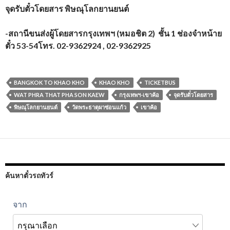
จุดรับตั๋วโดยสาร พิษณุโลกยานยนต์
-สถานีขนส่งผู้โดยสารกรุงเทพฯ (หมอชิต 2) ชั้น 1 ช่องจำหน้าย
ตั๋ว 53-54โทร. 02-9362924
,
02-9362925
BANGKOK TO KHAO KHO
KHAO KHO
TICKETBUS
WAT PHRA THAT PHA SON KAEW
กรุงเทพฯ-เขาค้อ
จุดรับตั๋วโดยสาร
พิษณุโลกยานยนต์
วัดพระธาตุผาซ่อนแก้ว
เขาค้อ
ค้นหาตั๋วรถทัวร์