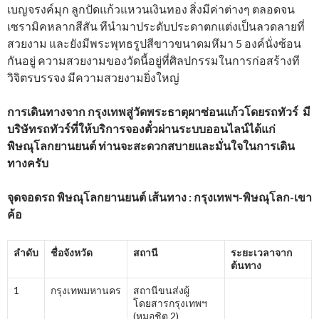
เบญจรงค์มุก ลูกปัดแก้วแหวนเงินทอง สิ่งมีค่าต่างๆ ตลอดจน
เซรามิคหลากสีสัน ทีนำมาประดับประดาตกแต่งเป็นลวดลายที่
สวยงาม และยังมีพระพุทธรูปสีขาวขนาดมหึมา 5 องค์นั่งซ้อน
กันอยู่ ความสวยงามของวัดนี้อยู่ที่ศิลปกรรมในการก่อสร้างที
วิจิตรบรรจง มีความสวยงามยิ่งใหญ่
การเดินทางจาก กรุงเทพสู่วัดพระธาตุผาซ่อนแก้วโดยรถทัวร์ มี
บริษัทรถทัวร์ที่ให้บริการจองตั๋วผ่านระบบออนไลน์ได้แก่
พิษณุโลกยานยนต์ ท่านจะสะดวกสบายและมั่นใจในการเดิน
ทางครับ
จุดจอดรถ พิษณุโลกยานยนต์ เส้นทาง : กรุงเทพฯ-พิษณุโลก-เขา
ค้อ
ลำดับ
ชื่อจังหวัด
สถานี
ระยะเวลาจาก
ต้นทาง
1
กรุงเทพมหานคร
สถานีขนส่งผู้
โดยสารกรุงเทพฯ
(หมอชิต 2)