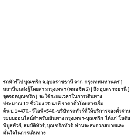
รถทัวร์ไป บุณฑริก
จ.อุบลราชธานี จาก กรุงเทพมหานคร [
สถานีขนส่งผู้โดยสารกรุงเทพฯ (หมอชิต 2) ] ถึง อุบลราชธานี [
จุดจอดบุณฑริก ] จะใช้ระยะเวลาในการเดินทาง
ประมาณ 12 ชั่วโมง 20 นาที ราคาตั๋วโดยสารเริ่ม
ต้น ป.1=470.- วีไอพี=548.-บริษัทรถทัวร์ที่ให้บริการจองตั๋วผ่าน
ระบบออนไลน์สำหรับเส้นทาง กรุงเทพฯ-บุณฑริก ได้แก่ โลตัส
พิบูลทัวร์, สมบัติทัวร์, บุณฑริกทัวร์ ท่านจะสะดวกสบายและ
มั่นใจในการเดินทาง