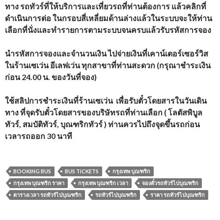
ทาง รถทัวร์ที่ให้บริการและเที่ยวรถที่ท่านต้องการ แล้วคลิกที่
ดำเนินการต่อ ในกรอบสี่เหลี่ยมด้านล่างแล้วในระบบจะให้ท่าน
เลือกที่นั่งและทำรายการตามระบบจนครบแล้วรับรหัสการจอง
นำรหัสการจองและจำนวนเงิน
ไปจ่ายเงินที่เคาน์เตอร์เซอร์วิส
ในร้านเซเว่น อีเลฟเว่น ทุกสาขาที่ท่านสะดวก (กรุณาชำระเงิน
ก่อน 24.00 น. ของวันที่จอง)
ใช้สลิปการชำระเงินที่ร้านเซเว่น
เพื่อรับตั๋วโดยสารในวันเดิน
ทาง ที่จุดรับตั๋วโดยสารของบริษัทรถที่ท่านเลือก ( โลตัสพิบูล
ทัวร์, สมบัติทัวร์, บุณฑริกทัวร์ ) ท่านควรไปถึงจุดขึ้นรถก่อน
เวลารถออก 30 นาที
BOOKING BUS
BUS TICKETS
กรุงเทพ บุณฑริก
กรุงเทพ บุณฑริก ราคา
กรุงเทพ บุณฑริก เวลา
จองตั๋วรถทัวร์ไปบุณฑริก
ตารางเวลา รถทัวร์ไปบุณฑริก
รถทัวร์ไปบุณฑริก
ราคา รถทัวร์ไปบุณฑริก