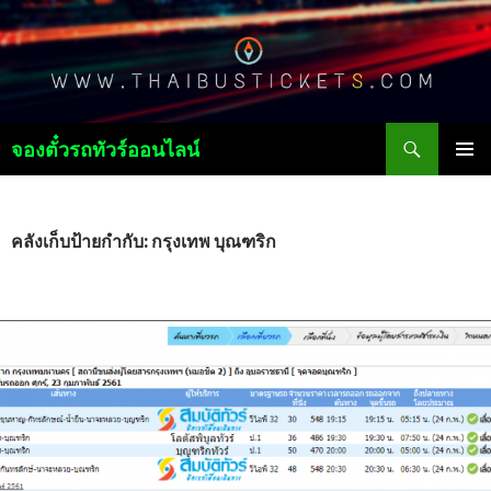
ค้นหา
จองตั๋วรถทัวร์ออนไลน์
ข้าม
เมนูหลัก
ไป
ยัง
เนื้อหา
คลังเก็บป้ายกำกับ: กรุงเทพ บุณฑริก