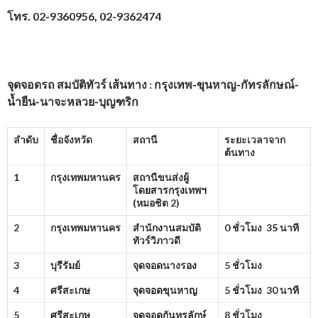
โทร.
02-9360956, 02-9362474
จุดจอดรถ สมบัติทัวร์ เส้นทาง : กรุงเทพ-ขุนหาญ-กัทรลักษณ์-
น้ำยืน-นาจะหลวย-บุญฑริก
ลำดับ
ชื่อจังหวัด
สถานี
ระยะเวลาจาก
ต้นทาง
1
กรุงเทพมหานคร
สถานีขนส่งผู้
โดยสารกรุงเทพฯ
(หมอชิต
2)
2
กรุงเทพมหานคร
สำนักงานสมบัติ
0 ชั่วโมง 35 นาที
ทัวร์วิภาวดี
3
บุรีรัมย์
จุดจอดนางรอง
5 ชั่วโมง
4
ศรีสะเกษ
จุดจอดขุนหาญ
5 ชั่วโมง 30 นาที
5
ศรีสะเกษ
จุดจอดกันทรลักษ์
8 ชั่วโมง