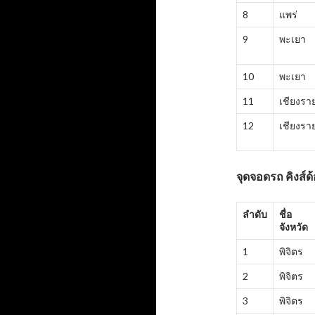
8
แพร่
9
พะเยา
10
พะเยา
11
เชียงรา
12
เชียงรา
จุดจอดรถ คิงส์ด้
ลำดับ
ชื่อ
จังหวัด
1
พิจิตร
2
พิจิตร
3
พิจิตร