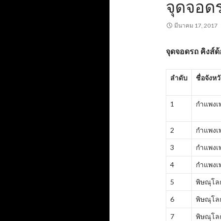
จุดจอดร
มีนาคม 17, 2017
จุดจอดรถ
คิงส์ด
ลำดับ
ชื่อจังหว
1
กำแพงเ
2
กำแพงเ
3
กำแพงเ
4
กำแพงเ
5
พิษณุโล
6
พิษณุโล
7
พิษณุโล