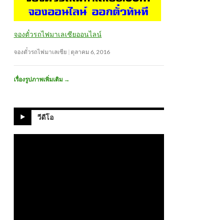
จองตั๋วรถไฟมาเลเซียออนไลน์
จองตั๋วรถไฟมาเลเซีย
ตุลาคม 6, 2016
เรื่องรูปภาพเพิ่มเติม
→
วีดีโอ