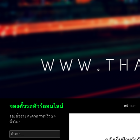
ข้ามไปยังเน
ค้นหา
จองตั๋วรถทัวร์ออนไลน์
หน้าแรก
จองตั๋วง่าย สะดวก รวดเร็ว 24
ชั่วโมง
ค้นหา
สำหรับ:
คลังเก็บป้ายกำกั