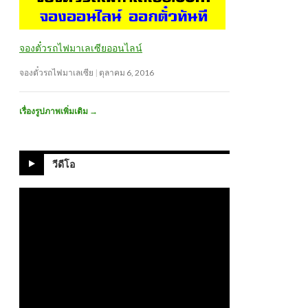
จองตั๋วรถไฟมาเลเซียออนไลน์
จองตั๋วรถไฟมาเลเซีย
ตุลาคม 6, 2016
เรื่องรูปภาพเพิ่มเติม
→
วีดีโอ