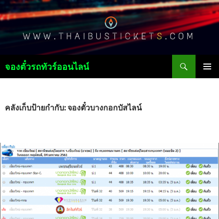
ค้นหา
จองตั๋วรถทัวร์ออนไลน์
ข้าม
เมนูหลัก
ไป
ยัง
เนื้อหา
คลังเก็บป้ายกำกับ: จองตั๋วบางกอกบัสไลน์