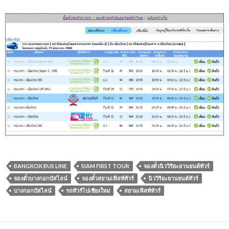
BANGKOK BUS LINE
SIAM FIRST TOUR
จองตั๋วนิววิริยะยานยนต์ทัวร์
จองตั๋วบางกอกบัสไลน์
จองตั๋วสยามเฟิสท์ทัวร์
นิววิริยะยานยนต์ทัวร์
บางกอกบัสไลน์
รถทัวร์ไปเชียงใหม่
สยามเฟิสท์ทัวร์