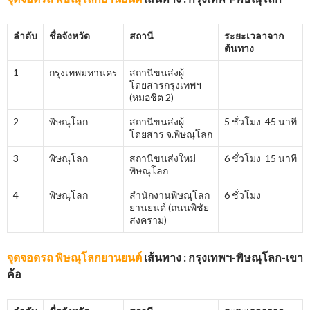
ลำดับ
ชื่อจังหวัด
สถานี
ระยะเวลาจาก
ต้นทาง
1
กรุงเทพมหานคร
สถานีขนส่งผู้
โดยสารกรุงเทพฯ
(หมอชิต 2)
2
พิษณุโลก
สถานีขนส่งผู้
5 ชั่วโมง 45 นาที
โดยสาร จ.พิษณุโลก
3
พิษณุโลก
สถานีขนส่งใหม่
6 ชั่วโมง 15 นาที
พิษณุโลก
4
พิษณุโลก
สำนักงานพิษณุโลก
6 ชั่วโมง
ยานยนต์ (ถนนพิชัย
สงคราม)
จุดจอดรถ พิษณุโลกยานยนต์
เส้นทาง : กรุงเทพฯ-พิษณุโลก-เขา
ค้อ