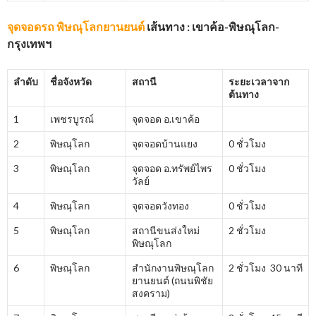
จุดจอดรถ พิษณุโลกยานยนต์
เส้นทาง : เขาค้อ-พิษณุโลก-
กรุงเทพฯ
ลำดับ
ชื่อจังหวัด
สถานี
ระยะเวลาจาก
ต้นทาง
1
เพชรบูรณ์
จุดจอด อ.เขาค้อ
2
พิษณุโลก
จุดจอดบ้านแยง
0 ชั่วโมง
3
พิษณุโลก
จุดจอด อ.ทรัพย์ไพร
0 ชั่วโมง
วัลย์
4
พิษณุโลก
จุดจอดวังทอง
0 ชั่วโมง
5
พิษณุโลก
สถานีขนส่งใหม่
2 ชั่วโมง
พิษณุโลก
6
พิษณุโลก
สำนักงานพิษณุโลก
2 ชั่วโมง 30 นาที
ยานยนต์ (ถนนพิชัย
สงคราม)