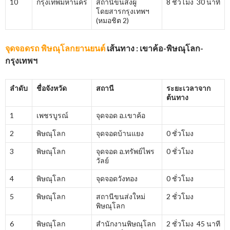
10
กรุงเทพมหานคร
สถานีขนส่งผู้
8 ชั่วโมง 30 นาที
โดยสารกรุงเทพฯ
(หมอชิต 2)
จุดจอดรถ พิษณุโลกยานยนต์
เส้นทาง : เขาค้อ-พิษณุโลก-
กรุงเทพฯ
ลำดับ
ชื่อจังหวัด
สถานี
ระยะเวลาจาก
ต้นทาง
1
เพชรบูรณ์
จุดจอด อ.เขาค้อ
2
พิษณุโลก
จุดจอดบ้านแยง
0 ชั่วโมง
3
พิษณุโลก
จุดจอด อ.ทรัพย์ไพร
0 ชั่วโมง
วัลย์
4
พิษณุโลก
จุดจอดวังทอง
0 ชั่วโมง
5
พิษณุโลก
สถานีขนส่งใหม่
2 ชั่วโมง
พิษณุโลก
6
พิษณุโลก
สำนักงานพิษณุโลก
2 ชั่วโมง 45 นาที