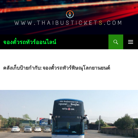
ค้นหา
จองตั๋วรถทัวร์ออนไลน์
ข้าม
เมนูหลัก
ไป
ยัง
เนื้อหา
คลังเก็บป้ายกำกับ: จองตั๋วรถทัวร์พิษณุโลกยานยนต์