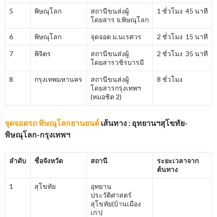
5
พิษณุโลก
สถานีขนส่งผู้
1 ชั่วโมง 45 นาที
โดยสาร จ.พิษณุโลก
6
พิษณุโลก
จุดจอด ม.นเรศวร
2 ชั่วโมง 15 นาที
7
พิจิตร
สถานีขนส่งผู้
2 ชั่วโมง 35 นาที
โดยสารวชิรบารมี
8
กรุงเทพมหานคร
สถานีขนส่งผู้
8 ชั่วโมง
โดยสารกรุงเทพฯ
(หมอชิต 2)
จุดจอดรถ พิษณุโลกยานยนต์
เส้นทาง : อุทยานฯสุโขทัย-
พิษณุโลก-กรุงเทพฯ
ลำดับ
ชื่อจังหวัด
สถานี
ระยะเวลาจาก
ต้นทาง
1
สุโขทัย
อุทยาน
ประวัติศาสตร์
สุโขทัย(บ้านเมือง
เก่า)