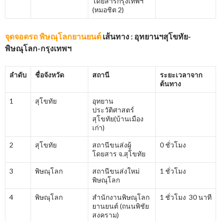
โดยสารกรุงเทพฯ
(หมอชิต 2)
จุดจอดรถ พิษณุโลกยานยนต์
เส้นทาง : อุทยานฯสุโขทัย-
พิษณุโลก-กรุงเทพฯ
ลำดับ
ชื่อจังหวัด
สถานี
ระยะเวลาจาก
ต้นทาง
1
สุโขทัย
อุทยาน
ประวัติศาสตร์
สุโขทัย(บ้านเมือง
เก่า)
2
สุโขทัย
สถานีขนส่งผู้
0 ชั่วโมง
โดยสาร จ.สุโขทัย
3
พิษณุโลก
สถานีขนส่งใหม่
1 ชั่วโมง
พิษณุโลก
4
พิษณุโลก
สำนักงานพิษณุโลก
1 ชั่วโมง 30 นาที
ยานยนต์ (ถนนพิชัย
สงคราม)