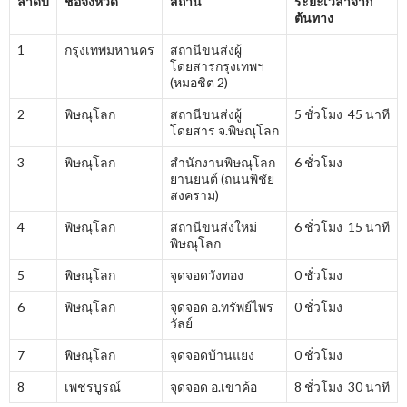
ลำดับ
ชื่อจังหวัด
สถานี
ระยะเวลาจาก
ต้นทาง
1
กรุงเทพมหานคร
สถานีขนส่งผู้
โดยสารกรุงเทพฯ
(หมอชิต 2)
2
พิษณุโลก
สถานีขนส่งผู้
5 ชั่วโมง 45 นาที
โดยสาร จ.พิษณุโลก
3
พิษณุโลก
สำนักงานพิษณุโลก
6 ชั่วโมง
ยานยนต์ (ถนนพิชัย
สงคราม)
4
พิษณุโลก
สถานีขนส่งใหม่
6 ชั่วโมง 15 นาที
พิษณุโลก
5
พิษณุโลก
จุดจอดวังทอง
0 ชั่วโมง
6
พิษณุโลก
จุดจอด อ.ทรัพย์ไพร
0 ชั่วโมง
วัลย์
7
พิษณุโลก
จุดจอดบ้านแยง
0 ชั่วโมง
8
เพชรบูรณ์
จุดจอด อ.เขาค้อ
8 ชั่วโมง 30 นาที