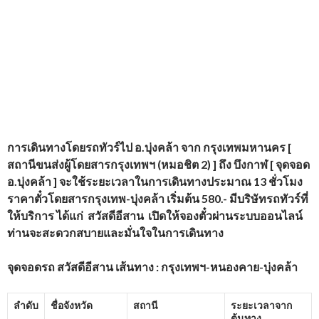
การเดินทางโดยรถทัวร์ไป อ.บุ่งคล้า
จาก กรุงเทพมหานคร [
สถานีขนส่งผู้โดยสารกรุงเทพฯ (หมอชิต
2) ] ถึง บึงกาฬ [ จุดจอด
อ.บุ่งคล้า ]
จะใช้ระยะเวลาในการเดินทางประมาณ 13 ชั่วโมง
ราคาตั๋วโดยสารกรุงเทพ-บุ่งคล้า เริ่มต้น 580.- มีบริษัทรถทัวร์ที่
ให้บริการ
ได้แก่
สวัสดีอีสาน
เปิดให้จองตั๋วผ่านระบบออนไลน์
ท่านจะสะดวกสบายและมั่นใจในการเดินทาง
จุดจอดรถ สวัสดีอีสาน เส้นทาง : กรุงเทพฯ-หนองคาย-บุ่งคล้า
ลำดับ
ชื่อจังหวัด
สถานี
ระยะเวลาจาก
ต้นทาง