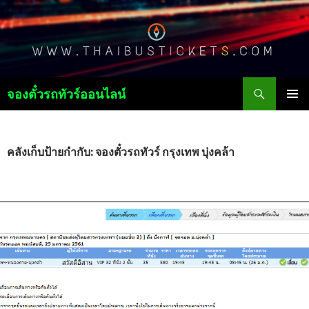
ค้นหา
จองตั๋วรถทัวร์ออนไลน์
ข้าม
เมนูหลัก
ไป
ยัง
เนื้อหา
คลังเก็บป้ายกำกับ: จองตั๋วรถทัวร์ กรุงเทพ บุ่งคล้า