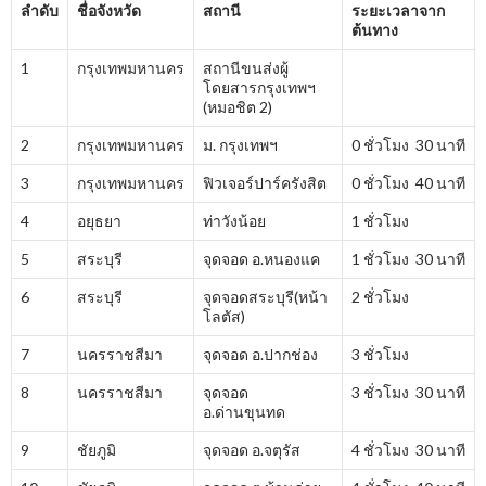
ลำดับ
ชื่อจังหวัด
สถานี
ระยะเวลาจาก
ต้นทาง
1
กรุงเทพมหานคร
สถานีขนส่งผู้
โดยสารกรุงเทพฯ
(หมอชิต 2)
2
กรุงเทพมหานคร
ม. กรุงเทพฯ
0 ชั่วโมง 30 นาที
3
กรุงเทพมหานคร
ฟิวเจอร์ปาร์ครังสิต
0 ชั่วโมง 40 นาที
4
อยุธยา
ท่าวังน้อย
1 ชั่วโมง
5
สระบุรี
จุดจอด อ.หนองแค
1 ชั่วโมง 30 นาที
6
สระบุรี
จุดจอดสระบุรี(หน้า
2 ชั่วโมง
โลตัส)
7
นครราชสีมา
จุดจอด อ.ปากช่อง
3 ชั่วโมง
8
นครราชสีมา
จุดจอด
3 ชั่วโมง 30 นาที
อ.ด่านขุนทด
9
ชัยภูมิ
จุดจอด อ.จตุรัส
4 ชั่วโมง 30 นาที