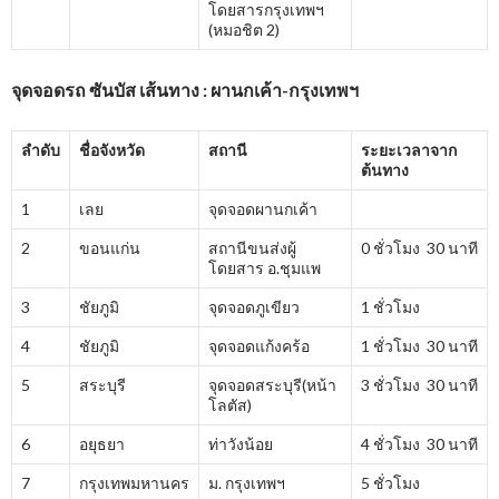
โดยสารกรุงเทพฯ
(หมอชิต 2)
จุดจอดรถ ซันบัส เส้นทาง : ผานกเค้า-กรุงเทพฯ
ลำดับ
ชื่อจังหวัด
สถานี
ระยะเวลาจาก
ต้นทาง
1
เลย
จุดจอดผานกเค้า
2
ขอนแก่น
สถานีขนส่งผู้
0 ชั่วโมง 30 นาที
โดยสาร อ.ชุมแพ
3
ชัยภูมิ
จุดจอดภูเขียว
1 ชั่วโมง
4
ชัยภูมิ
จุดจอดแก้งคร้อ
1 ชั่วโมง 30 นาที
5
สระบุรี
จุดจอดสระบุรี(หน้า
3 ชั่วโมง 30 นาที
โลตัส)
6
อยุธยา
ท่าวังน้อย
4 ชั่วโมง 30 นาที
7
กรุงเทพมหานคร
ม. กรุงเทพฯ
5 ชั่วโมง