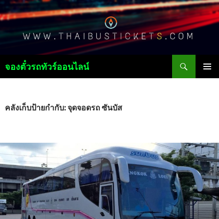
ค้นหา
จองตั๋วรถทัวร์ออนไลน์
ข้าม
เมนูหลัก
ไป
ยัง
เนื้อหา
คลังเก็บป้ายกำกับ: จุดจอดรถ ซันบัส