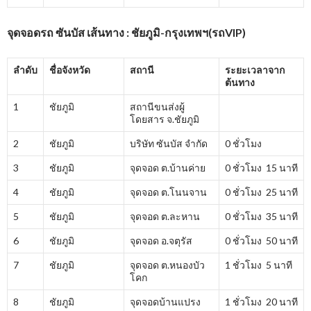
จุดจอดรถ ซันบัส เส้นทาง : ชัยภูมิ-กรุงเทพฯ(รถVIP)
ลำดับ
ชื่อจังหวัด
สถานี
ระยะเวลาจาก
ต้นทาง
1
ชัยภูมิ
สถานีขนส่งผู้
โดยสาร จ.ชัยภูมิ
2
ชัยภูมิ
บริษัท ซันบัส จำกัด
0 ชั่วโมง
3
ชัยภูมิ
จุดจอด ต.บ้านค่าย
0 ชั่วโมง 15 นาที
4
ชัยภูมิ
จุดจอด ต.โนนจาน
0 ชั่วโมง 25 นาที
5
ชัยภูมิ
จุดจอด ต.ละหาน
0 ชั่วโมง 35 นาที
6
ชัยภูมิ
จุดจอด อ.จตุรัส
0 ชั่วโมง 50 นาที
7
ชัยภูมิ
จุดจอด ต.หนองบัว
1 ชั่วโมง 5 นาที
โคก
8
ชัยภูมิ
จุดจอดบ้านแปรง
1 ชั่วโมง 20 นาที