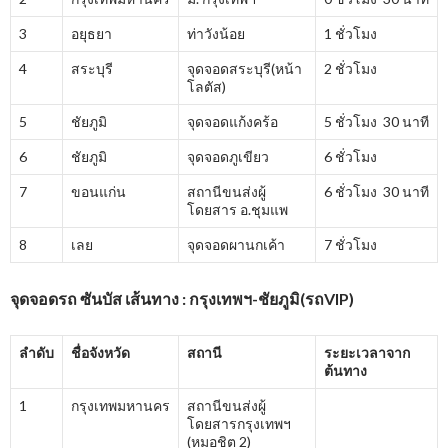
3
อยุธยา
ท่าวังน้อย
1 ชั่วโมง
4
สระบุรี
จุดจอดสระบุรี(หน้า
2 ชั่วโมง
โลตัส)
5
ชัยภูมิ
จุดจอดแก้งคร้อ
5 ชั่วโมง 30 นาที
6
ชัยภูมิ
จุดจอดภูเขียว
6 ชั่วโมง
7
ขอนแก่น
สถานีขนส่งผู้
6 ชั่วโมง 30 นาที
โดยสาร อ.ชุมแพ
8
เลย
จุดจอดผานกเค้า
7 ชั่วโมง
จุดจอดรถ ซันบัส เส้นทาง : กรุงเทพฯ-ชัยภูมิ(รถVIP)
ลำดับ
ชื่อจังหวัด
สถานี
ระยะเวลาจาก
ต้นทาง
1
กรุงเทพมหานคร
สถานีขนส่งผู้
โดยสารกรุงเทพฯ
(หมอชิต 2)