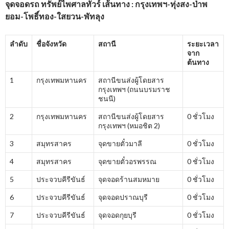
จุดจอดรถ ทรัพย์ไพศาลทัวร์ เส้นทาง : กรุงเทพฯ-ทุ่งสง-ป่าพ
ยอม-โพธิ์ทอง-ใสยวน-พัทลุง
ลำดับ
ชื่อจังหวัด
สถานี
ระยะเวลา
จาก
ต้นทาง
1
กรุงเทพมหานคร
สถานีขนส่งผู้โดยสาร
กรุงเทพฯ (ถนนบรมราช
ชนนี)
2
กรุงเทพมหานคร
สถานีขนส่งผู้โดยสาร
0 ชั่วโมง
กรุงเทพฯ (หมอชิต 2)
3
สมุทรสาคร
จุดขายตั๋วมาลี
0 ชั่วโมง
4
สมุทรสาคร
จุดขายตั๋วอรพรรณ
0 ชั่วโมง
5
ประจวบคีรีขันธ์
จุดจอดร้านสมหมาย
0 ชั่วโมง
6
ประจวบคีรีขันธ์
จุดจอดปราณบุรี
0 ชั่วโมง
7
ประจวบคีรีขันธ์
จุดจอดกุยบุรี
0 ชั่วโมง