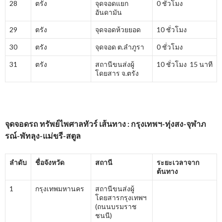
28
ตรัง
จุดจอดแยก
0 ชั่วโมง
อันดามัน
29
ตรัง
จุดจอดห้วยยอด
10 ชั่วโมง
30
ตรัง
จุดจอด ต.ลำภูรา
0 ชั่วโมง
31
ตรัง
สถานีขนส่งผู้
10 ชั่วโมง 15 นาที
โดยสาร จ.ตรัง
จุดจอดรถ ทรัพย์ไพศาลทัวร์ เส้นทาง : กรุงเทพฯ-ทุ่งสง-จุฬาภ
รณ์-พัทลุง-แม่ขรี-สตูล
ลำดับ
ชื่อจังหวัด
สถานี
ระยะเวลาจาก
ต้นทาง
1
กรุงเทพมหานคร
สถานีขนส่งผู้
โดยสารกรุงเทพฯ
(ถนนบรมราช
ชนนี)