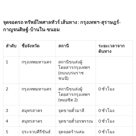
จุดจอดรถ ทรัพย์ไพศาลทัวร์ เส้นทาง : กรุงเทพฯ-สุราษฎร์-
กาญจนดิษฐ์-บ้านใน-ขนอม
ลำดับ
ชื่อจังหวัด
สถานี
ระยะเวลาจาก
ต้นทาง
1
กรุงเทพมหานคร
สถานีขนส่งผู้
โดยสารกรุงเทพฯ
(ถนนบรมราช
ชนนี)
2
กรุงเทพมหานคร
สถานีขนส่งผู้
0 ชั่วโมง
โดยสารกรุงเทพฯ
(หมอชิต 2)
3
สมุทรสาคร
จุดขายตั๋วมาลี
0 ชั่วโมง
4
สมุทรสาคร
จุดขายตั๋วอรพรรณ
0 ชั่วโมง
5
ประจวบคีรีขันธ์
จุดจอดร้านสม
0 ชั่วโมง