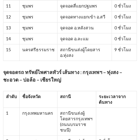
11
ชุมพร
จุดจอดสี่แยกปฐมพร
0 ชั่วโมง
12
ชุมพร
จุดจอดทางแยกเข้า อ.สวี
0 ชั่วโมง
13
ชุมพร
จุดจอด อ.หลังสวน
0 ชั่วโมง
14
ชุมพร
จุดจอด อ.ละแม
0 ชั่วโมง
15
นครศรีธรรมราช
สถานีขนส่งผู้โดยสาร
9 ชั่วโมง
อ.ทุ่งสง
จุดจอดรถ ทรัพย์ไพศาลทัวร์ เส้นทาง : กรุงเทพฯ – ทุ่งสง –
ชะอวด – บ่อล้อ – เชียรใหญ่
ลำดับ
ชื่อจังหวัด
สถานี
ระยะเวลาจาก
ต้นทาง
1
กรุงเทพมหานคร
สถานีขนส่งผู้
โดยสารกรุงเทพฯ
(ถนนบรมราช
ชนนี)