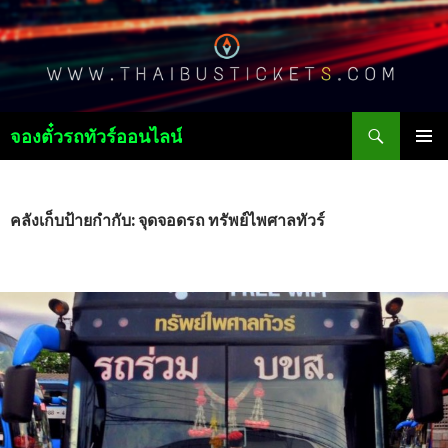
ค้นหา
จองตั๋วรถทัวร์ออนไลน์
ข้าม
เมนูหลัก
ไป
ยัง
เนื้อหา
คลังเก็บป้ายกำกับ: จุดจอดรถ ทรัพย์ไพศาลทัวร์