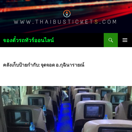
ค้นหา
จองตั๋วรถทัวร์ออนไลน์
ข้าม
เมนูหลัก
ไป
ยัง
เนื้อหา
คลังเก็บป้ายกำกับ: จุดจอด อ.กุฉินารายณ์