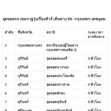
จุดจอดรถ เขมราฐรุ่งเรืองทัวร์ เส้นทาง 98 : กรุงเทพฯ-เดชอุดม
ลำดับ
ชื่อจังหวัด
สถานี
ระยะเวลา
จากต้นทาง
1
กรุงเทพมหานคร
สถานีขนส่งผู้โดยสาร
กรุงเทพฯ (หมอชิต
2)
2
บุรีรัมย์
จุดจอดหนองกี่
0 ชั่วโมง
3
บุรีรัมย์
จุดจอดนางรอง
0 ชั่วโมง
4
บุรีรัมย์
จุดจอดประโคนชัย
0 ชั่วโมง
5
สุรินทร์
จุดจอดปราสาท
0 ชั่วโมง
6
สุรินทร์
จุดจอดสังขะ
0 ชั่วโมง
7
สุรินทร์
จุดจอดขุขันธ์
0 ชั่วโมง
8
ศรีสะเกษ
จุดจอดกันทรลักษ์
0 ชั่วโมง