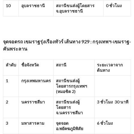
10
อุบลราชธานี
สถานีขนส่งผู้โดยสาร
0 ชั่วโมง
จ.อุบลราชธานี
จุดจอดรถ เขมราฐรุ่งเรืองทัวร์ เส้นทาง 929 : กรุงเทพฯ-เขมราฐ-
คันพระลาน
ลำดับ
ชื่อจังหวัด
สถานี
ระยะเวลาจาก
ต้นทาง
1
กรุงเทพมหานคร
สถานีขนส่งผู้
โดยสารกรุงเทพฯ
(หมอชิต
2)
2
นครราชสีมา
สถานีขนส่งผู้
3 ชั่วโมง 30 นาที
โดยสาร
จ.นครราชสีมา
3
มหาสารคาม
จุดจอด
6 ชั่วโมง
อ.พยัคฆภูมิพิสัย