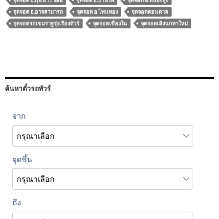
จุดจอด อ.อาจสามารถ
จุดจอด อ.โพนทอง
จุดจอดดอนตาล
จุดจอดรถเขมราฐรุ่งเรืองทัวร์
จุดจอดเขื่องใน
จุดจอดเลิงนกทาใหม่
ค้นหาตั๋วรถทัวร์