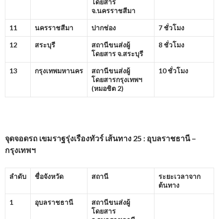
โดยสาร
จ.นครราชสีมา
11
นครราชสีมา
ปากช่อง
7 ชั่วโมง
12
สระบุรี
สถานีขนส่งผู้
8 ชั่วโมง
โดยสาร จ.สระบุรี
13
กรุงเทพมหานคร
สถานีขนส่งผู้
10 ชั่วโมง
โดยสารกรุงเทพฯ
(หมอชิต
2)
จุดจอดรถ เขมราฐรุ่งเรืองทัวร์ เส้นทาง 25 : อุบลราชธานี –
กรุงเทพฯ
ลำดับ
ชื่อจังหวัด
สถานี
ระยะเวลาจาก
ต้นทาง
1
อุบลราชธานี
สถานีขนส่งผู้
โดยสาร