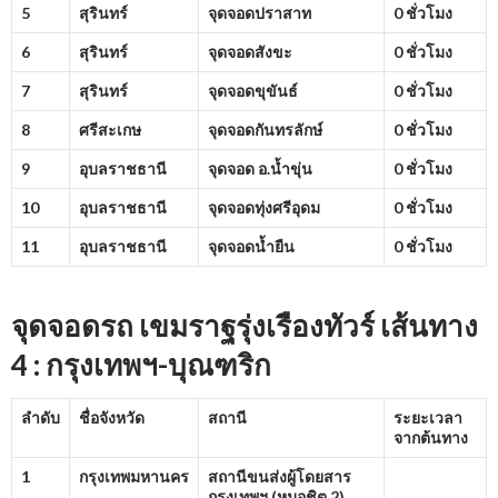
5
สุรินทร์
จุดจอดปราสาท
0 ชั่วโมง
6
สุรินทร์
จุดจอดสังขะ
0 ชั่วโมง
7
สุรินทร์
จุดจอดขุขันธ์
0 ชั่วโมง
8
ศรีสะเกษ
จุดจอดกันทรลักษ์
0 ชั่วโมง
9
อุบลราชธานี
จุดจอด อ.น้ำขุ่น
0 ชั่วโมง
10
อุบลราชธานี
จุดจอดทุ่งศรีอุดม
0 ชั่วโมง
11
อุบลราชธานี
จุดจอดน้ำยืน
0 ชั่วโมง
จุดจอดรถ เขมราฐรุ่งเรืองทัวร์ เส้นทาง
4 : กรุงเทพฯ-บุณฑริก
ลำดับ
ชื่อจังหวัด
สถานี
ระยะเวลา
จากต้นทาง
1
กรุงเทพมหานคร
สถานีขนส่งผู้โดยสาร
กรุงเทพฯ (หมอชิต
2)