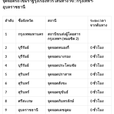
จุดจอดรถ เขมราฐรุ่งเรืองทัวร์ เส้นทาง 98 : กรุงเทพฯ-
อุบลราชธานี
ลำดับ
ชื่อจังหวัด
สถานี
ระยะเวลา
จากต้นทาง
1
กรุงเทพมหานคร
สถานีขนส่งผู้โดยสาร
กรุงเทพฯ (หมอชิต
2)
2
บุรีรัมย์
จุดจอดหนองกี่
0 ชั่วโมง
3
บุรีรัมย์
จุดจอดนางรอง
0 ชั่วโมง
4
บุรีรัมย์
จุดจอดประโคนชัย
0 ชั่วโมง
5
สุรินทร์
จุดจอดปราสาท
0 ชั่วโมง
6
สุรินทร์
จุดจอดสังขะ
0 ชั่วโมง
7
สุรินทร์
จุดจอดขุขันธ์
0 ชั่วโมง
8
ศรีสะเกษ
จุดจอดกันทรลักษ์
0 ชั่วโมง
9
อุบลราชธานี
จุดจอดเดชอุดม
0 ชั่วโมง