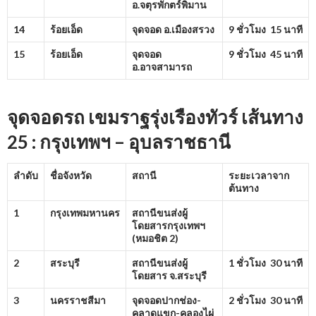
อ.จตุรพักตร์พิมาน
14
ร้อยเอ็ด
จุดจอด อ.เมืองสรวง
9 ชั่วโมง 15 นาที
15
ร้อยเอ็ด
จุดจอด
9 ชั่วโมง 45 นาที
อ.อาจสามารถ
จุดจอดรถ เขมราฐรุ่งเรืองทัวร์ เส้นทาง
25 : กรุงเทพฯ – อุบลราชธานี
ลำดับ
ชื่อจังหวัด
สถานี
ระยะเวลาจาก
ต้นทาง
1
กรุงเทพมหานคร
สถานีขนส่งผู้
โดยสารกรุงเทพฯ
(หมอชิต
2)
2
สระบุรี
สถานีขนส่งผู้
1 ชั่วโมง 30 นาที
โดยสาร จ.สระบุรี
3
นครราชสีมา
จุดจอดปากช่อง-
2 ชั่วโมง 30 นาที
คลาดแขก-คลองไผ่