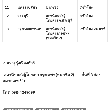
11
นครราชสีมา
ปากช่อง
7 ชั่วโมง
12
สระบุรี
สถานีขนส่งผู้
8 ชั่วโมง
โดยสาร จ.สระบุรี
13
กรุงเทพมหานคร
สถานีขนส่งผู้
9 ชั่วโมง 30 นาที
โดยสารกรุงเทพฯ
(หมอชิต
2)
เขมราฐรุ่งเรืองทัวร์
-สถานีขนส่งผู้โดยสารกรุงเทพฯ (หมอชิต 2) ชั้นที่ 3 ช่อง
หมายเลข 51ก
โทร. 098-4349099
จุดจอด อ.กุฉินารายณ์
จุดจอด อ.บ้านไผ่
จุดจอด อ.หนองสูง