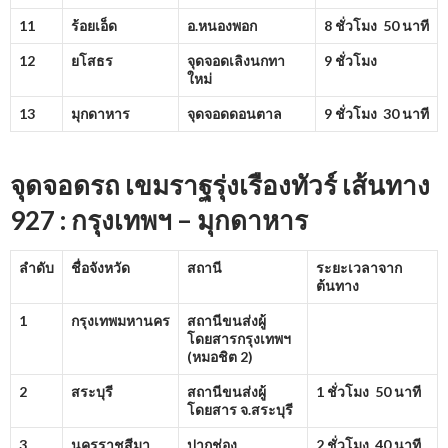
11
ร้อยเอ็ด
อ.หนองพอก
8 ชั่วโมง 50 นาที
12
ยโสธร
จุดจอดเลิงนกทา
9 ชั่วโมง
ใหม่
13
มุกดาหาร
จุดจอดดอนตาล
9 ชั่วโมง 30 นาที
จุดจอดรถ เขมราฐรุ่งเรืองทัวร์ เส้นทาง
927 : กรุงเทพฯ – มุกดาหาร
ลำดับ
ชื่อจังหวัด
สถานี
ระยะเวลาจาก
ต้นทาง
1
กรุงเทพมหานคร
สถานีขนส่งผู้
โดยสารกรุงเทพฯ
(หมอชิต
2)
2
สระบุรี
สถานีขนส่งผู้
1 ชั่วโมง 50 นาที
โดยสาร จ.สระบุรี
3
นครราชสีมา
ปากช่อง
2 ชั่วโมง 40 นาที