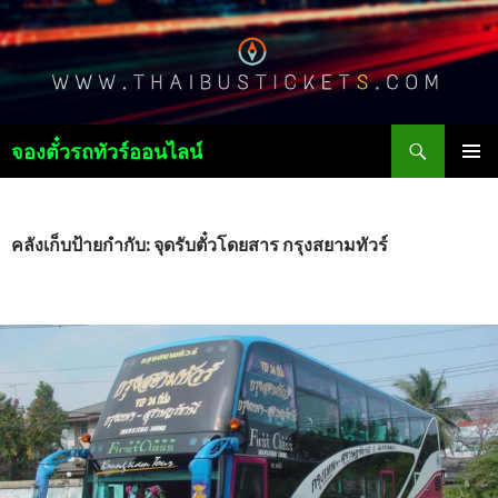
ค้นหา
จองตั๋วรถทัวร์ออนไลน์
ข้าม
เมนูหลัก
ไป
ยัง
เนื้อหา
คลังเก็บป้ายกำกับ: จุดรับตั๋วโดยสาร กรุงสยามทัวร์