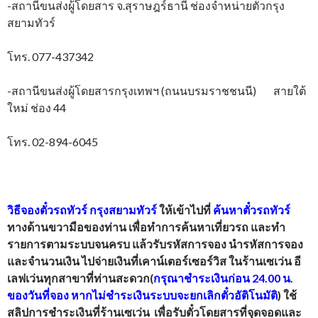
-สถานีขนส่งผู้โดยสาร จ.สุราษฎร์ธานี ช่องจำหน่ายตั๋วกรุง
สยามทัวร์
โทร. 077-437342
-สถานีขนส่งผู้โดยสารกรุงเทพฯ (ถนนบรมราชชนนี) สายใต้
ใหม่ ช่อง 44
โทร. 02-894-6045
วิธีจองตั๋วรถทัวร์
กรุงสยามทัวร์
ให้เข้าไปที่
ค้นหาตั๋วรถทัวร์
ทางด้านขวามือของท่าน เพื่อทำการค้นหาเที่ยวรถ และทำ
รายการตามระบบจนครบ แล้วรับรหัสการจอง นำรหัสการจอง
และจำนวนเงิน ไปจ่ายเงินที่เคาน์เตอร์เซอร์วิส ในร้านเซเว่น อี
เลฟเว่นทุกสาขาที่ท่านสะดวก(
กรุณาชำระเงินก่อน 24.00 น.
ของวันที่จอง หากไม่ชำระเงินระบบจะยกเลิกตั๋วอัติโนมัติ
) ใช้
สลิปการชำระเงินที่ร้านเซเว่น เพื่อรับตั๋วโดยสารที่จุดจอดและ