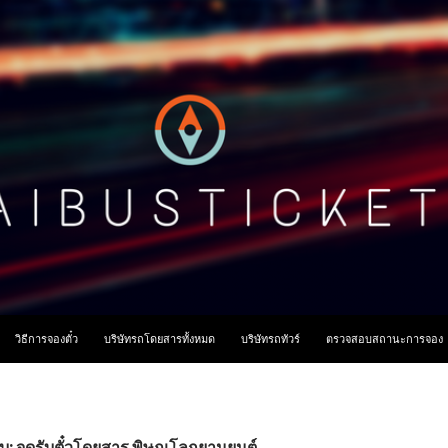
ื้อหา
วิธีการจองตั๋ว
บริษัทรถโดยสารทั้งหมด
บริษัทรถทัวร์
ตรวจสอบสถานะการจอง
ับ: จุดรับตั๋วโดยสาร พิษณุโลกยานยนต์