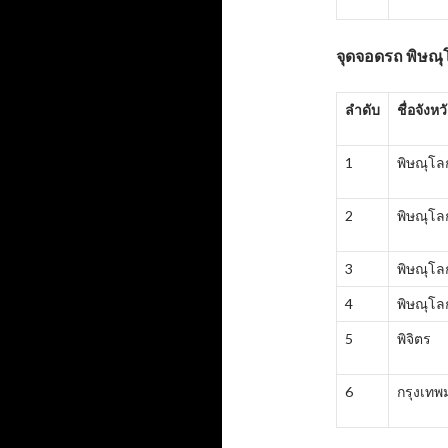
จุดจอดรถ พิษณุ
ลำดับ
ชื่อจังหว
1
พิษณุโล
2
พิษณุโล
3
พิษณุโล
4
พิษณุโล
5
พิจิตร
6
กรุงเท