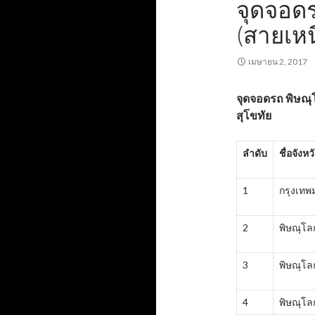
จุดจอด
(สายเหน
เมษายน 2, 2017
จุดจอดรถ
พิษณุ
สุโขทัย
ลำดับ
ชื่อจังหว
1
กรุงเท
2
พิษณุโล
3
พิษณุโล
4
พิษณุโล