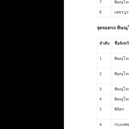
7
พิษณุโล
8
เพชรบูร
จุดจอดรถ พิษณุ
ลำดับ
ชื่อจังหว
1
พิษณุโล
2
พิษณุโล
3
พิษณุโล
4
พิษณุโล
5
พิจิตร
6
กรุงเท