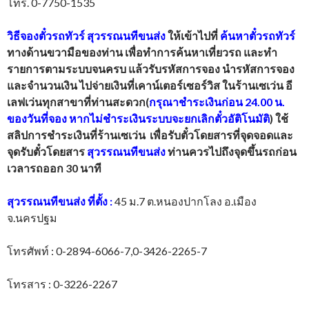
โทร. 0-7750-1535
วิธีจองตั๋วรถทัวร์
สุวรรณนทีขนส่ง
ให้เข้าไปที่
ค้นหาตั๋วรถทัวร์
ทางด้านขวามือของท่าน เพื่อทำการค้นหาเที่ยวรถ และทำ
รายการตามระบบจนครบ แล้วรับรหัสการจอง นำรหัสการจอง
และจำนวนเงิน ไปจ่ายเงินที่เคาน์เตอร์เซอร์วิส ในร้านเซเว่น อี
เลฟเว่นทุกสาขาที่ท่านสะดวก(
กรุณาชำระเงินก่อน 24.00 น.
ของวันที่จอง หากไม่ชำระเงินระบบจะยกเลิกตั๋วอัติโนมัติ
) ใช้
สลิปการชำระเงินที่ร้านเซเว่น เพื่อรับตั๋วโดยสารที่จุดจอดและ
จุดรับตั๋วโดยสาร
สุวรรณนทีขนส่ง
ท่านควรไปถึงจุดขึ้นรถก่อน
เวลารถออก 30 นาที
สุวรรณนทีขนส่ง
ที่ตั้ง
:
45 ม.7 ต.หนองปากโลง อ.เมือง
จ.นครปฐม
โทรศัพท์ : 0-2894-6066-7,0-3426-2265-7
โทรสาร : 0-3226-2267