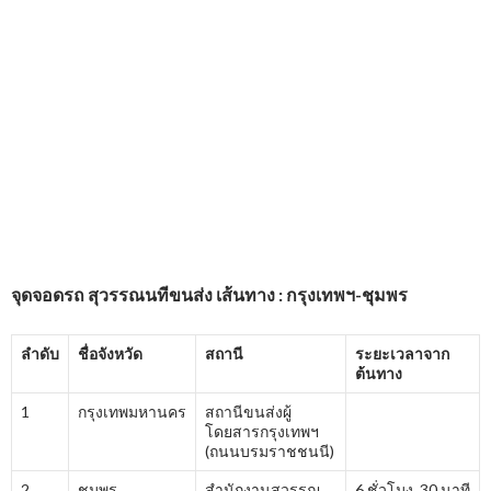
จุดจอดรถ
สุวรรณนทีขนส่ง
เส้นทาง : กรุงเทพฯ-ชุมพร
ลำดับ
ชื่อจังหวัด
สถานี
ระยะเวลาจาก
ต้นทาง
1
กรุงเทพมหานคร
สถานีขนส่งผู้
โดยสารกรุงเทพฯ
(ถนนบรมราชชนนี)
2
ชุมพร
สำนักงานสุวรรณ
6 ชั่วโมง 30 นาที