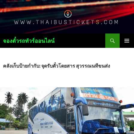
ค้นหา
จองตั๋วรถทัวร์ออนไลน์
ข้าม
เมนูหลัก
ไป
ยัง
เนื้อหา
คลังเก็บป้ายกำกับ: จุดรับตั๋วโดยสาร สุวรรณนทีขนส่ง