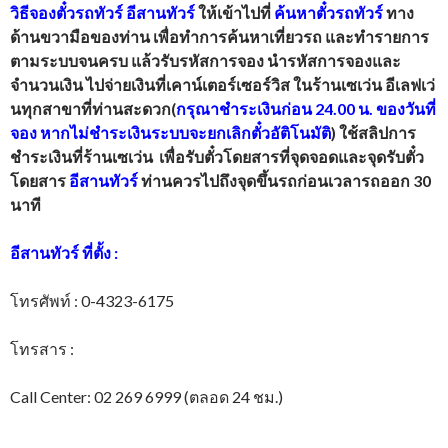
วิธีจองตั๋วรถทัวร์
อีสานทัวร์
ให้เข้าไปที่
ค้นหาตั๋วรถทัวร์
ทาง
ด้านขวามือของท่าน เพื่อทำการค้นหาเที่ยวรถ และทำรายการ
ตามระบบจนครบ แล้วรับรหัสการจอง นำรหัสการจองและ
จำนวนเงิน ไปจ่ายเงินที่เคาน์เตอร์เซอร์วิส ในร้านเซเว่น อีเลฟเว่
นทุกสาขาที่ท่านสะดวก(
กรุณาชำระเงินก่อน 24.00 น. ของวันที่
จอง หากไม่ชำระเงินระบบจะยกเลิกตั๋วอัติโนมัติ
) ใช้สลิปการ
ชำระเงินที่ร้านเซเว่น เพื่อรับตั๋วโดยสารที่จุดจอดและจุดรับตั๋ว
โดยสาร
อีสานทัวร์
ท่านควรไปถึงจุดขึ้นรถก่อนเวลารถออก 30
นาที
อีสานทัวร์
ที่ตั้ง
:
โทรศัพท์ : 0-4323-6175
โทรสาร :
Call Center: 02 269 6999 (ตลอด 24 ชม.)