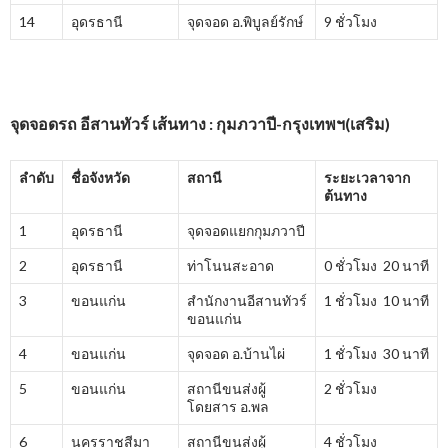
14
อุดรธานี
จุดจอด อ.พิบูลย์รักษ์
9 ชั่วโมง
จุดจอดรถ อีสานทัวร์ เส้นทาง : กุมภวาปี-กรุงเทพฯ(เสริม)
ลำดับ
ชื่อจังหวัด
สถานี
ระยะเวลาจาก
ต้นทาง
1
อุดรธานี
จุดจอดแยกกุมภวาปี
2
อุดรธานี
ท่าโนนสะอาด
0 ชั่วโมง 20 นาที
3
ขอนแก่น
สำนักงานอีสานทัวร์
1 ชั่วโมง 10 นาที
ขอนแก่น
4
ขอนแก่น
จุดจอด อ.บ้านไผ่
1 ชั่วโมง 30 นาที
5
ขอนแก่น
สถานีขนส่งผู้
2 ชั่วโมง
โดยสาร อ.พล
6
นครราชสีมา
สถานีขนส่งผู้
4 ชั่วโมง