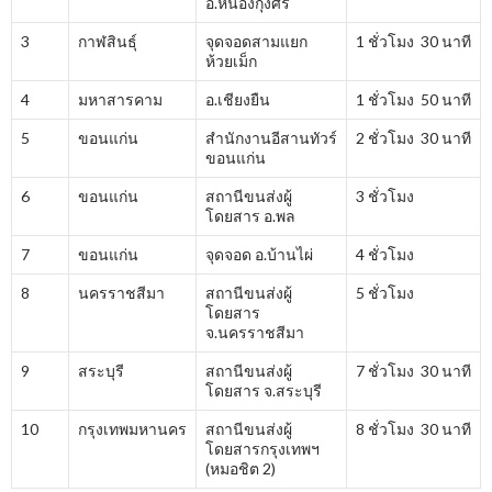
อ.หนองกุงศรี
3
กาฬสินธุ์
จุดจอดสามแยก
1 ชั่วโมง 30 นาที
ห้วยเม็ก
4
มหาสารคาม
อ.เชียงยืน
1 ชั่วโมง 50 นาที
5
ขอนแก่น
สำนักงานอีสานทัวร์
2 ชั่วโมง 30 นาที
ขอนแก่น
6
ขอนแก่น
สถานีขนส่งผู้
3 ชั่วโมง
โดยสาร อ.พล
7
ขอนแก่น
จุดจอด อ.บ้านไผ่
4 ชั่วโมง
8
นครราชสีมา
สถานีขนส่งผู้
5 ชั่วโมง
โดยสาร
จ.นครราชสีมา
9
สระบุรี
สถานีขนส่งผู้
7 ชั่วโมง 30 นาที
โดยสาร จ.สระบุรี
10
กรุงเทพมหานคร
สถานีขนส่งผู้
8 ชั่วโมง 30 นาที
โดยสารกรุงเทพฯ
(หมอชิต 2)