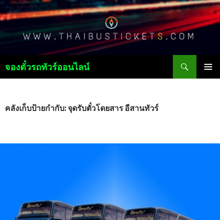
ค้นหา
จองตั๋วรถทัวร์ออนไลน์
ข้าม
เมนูหลัก
ไป
ยัง
เนื้อหา
คลังเก็บป้ายกำกับ: จุดรับตั๋วโดยสาร อีสานทัวร์