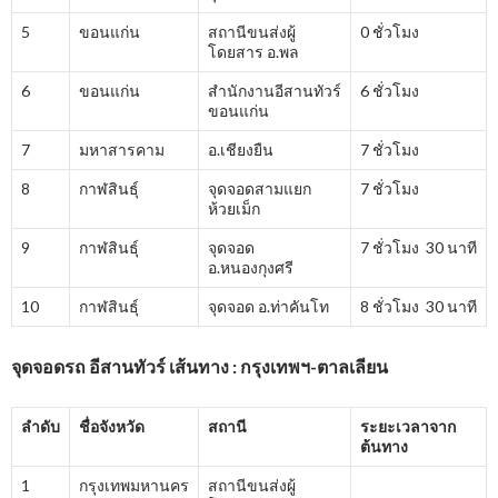
5
ขอนแก่น
สถานีขนส่งผู้
0 ชั่วโมง
โดยสาร อ.พล
6
ขอนแก่น
สำนักงานอีสานทัวร์
6 ชั่วโมง
ขอนแก่น
7
มหาสารคาม
อ.เชียงยืน
7 ชั่วโมง
8
กาฬสินธุ์
จุดจอดสามแยก
7 ชั่วโมง
ห้วยเม็ก
9
กาฬสินธุ์
จุดจอด
7 ชั่วโมง 30 นาที
อ.หนองกุงศรี
10
กาฬสินธุ์
จุดจอด อ.ท่าคันโท
8 ชั่วโมง 30 นาที
จุดจอดรถ อีสานทัวร์ เส้นทาง : กรุงเทพฯ-ตาลเลียน
ลำดับ
ชื่อจังหวัด
สถานี
ระยะเวลาจาก
ต้นทาง
1
กรุงเทพมหานคร
สถานีขนส่งผู้