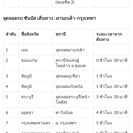
(หมอชิต 2)
จุดจอดรถ ซันบัส เส้นทาง : ผานกเค้า-กรุงเทพฯ
ลำดับ
ชื่อจังหวัด
สถานี
ระยะเวลาจาก
ต้นทาง
1
เลย
จุดจอดผานกเค้า
2
ขอนแก่น
สถานีขนส่งผู้
0 ชั่วโมง 30 นาที
โดยสาร อ.ชุมแพ
3
ชัยภูมิ
จุดจอดภูเขียว
1 ชั่วโมง
4
ชัยภูมิ
จุดจอดแก้งคร้อ
1 ชั่วโมง 30 นาที
5
สระบุรี
จุดจอดสระบุรี(หน้า
3 ชั่วโมง 30 นาที
โลตัส)
6
อยุธยา
ท่าวังน้อย
4 ชั่วโมง 30 นาที
7
กรุงเทพมหานคร
ม. กรุงเทพฯ
5 ชั่วโมง