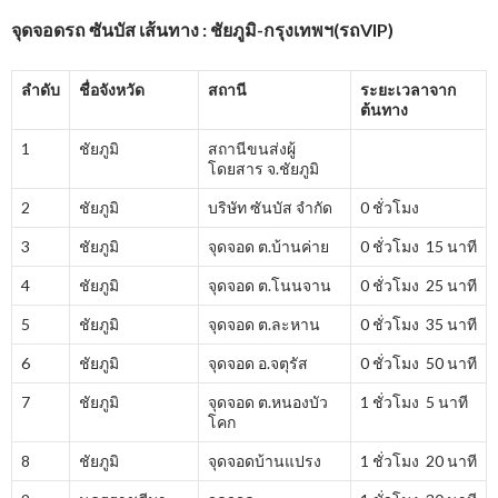
จุดจอดรถ ซันบัส เส้นทาง : ชัยภูมิ-กรุงเทพฯ(รถVIP)
ลำดับ
ชื่อจังหวัด
สถานี
ระยะเวลาจาก
ต้นทาง
1
ชัยภูมิ
สถานีขนส่งผู้
โดยสาร จ.ชัยภูมิ
2
ชัยภูมิ
บริษัท ซันบัส จำกัด
0 ชั่วโมง
3
ชัยภูมิ
จุดจอด ต.บ้านค่าย
0 ชั่วโมง 15 นาที
4
ชัยภูมิ
จุดจอด ต.โนนจาน
0 ชั่วโมง 25 นาที
5
ชัยภูมิ
จุดจอด ต.ละหาน
0 ชั่วโมง 35 นาที
6
ชัยภูมิ
จุดจอด อ.จตุรัส
0 ชั่วโมง 50 นาที
7
ชัยภูมิ
จุดจอด ต.หนองบัว
1 ชั่วโมง 5 นาที
โคก
8
ชัยภูมิ
จุดจอดบ้านแปรง
1 ชั่วโมง 20 นาที