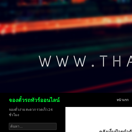
ข้ามไปยังเน
ค้นหา
จองตั๋วรถทัวร์ออนไลน์
หน้าแรก
จองตั๋วง่าย สะดวก รวดเร็ว 24
ชั่วโมง
ค้นหา
สำหรับ:
คลังเก็บป้ายกำก