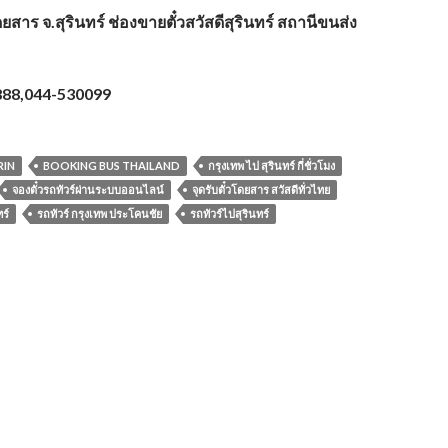
ยสาร จ.สุรินทร์ ช่องขายตั๋วสวัสดีสุรินทร์ สถานีขนส่ง
888,044-530099
RIN
BOOKING BUS THAILAND
กรุงเทพ ไป สุรินทร์ กี่ชั่วโมง
จองตั๋วรถทัวร์ผ่านระบบออนไลน์
จุดรับตั๋วโดยสาร สวัสดีทั่วไทย
ร์
รถทัวร์ กรุงเทพ ประโคนชัย
รถทัวร์ไปสุรินทร์