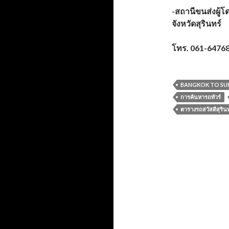
-สถานีขนส่งผู้โด
จังหวัดสุรินทร์
โทร. 061-6476
BANGKOK TO SU
การค้นหารถทัวร์
ตารางรถสวัสดีสุรินท