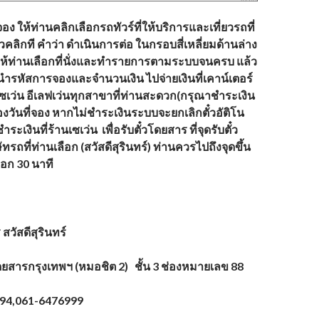
อง ให้ท่านคลิกเลือกรถทัวร์ที่ให้บริการและเที่ยวรถที่
วคลิกที คำว่า ดำเนินการต่อ ในกรอบสี่เหลี่ยมด้านล่าง
ห้ท่านเลือกที่นั่งและทำรายการตามระบบจนครบ แล้ว
นำรหัสการจองและจำนวนเงิน ไปจ่ายเงินที่เคาน์เตอร์
เซเว่น อีเลฟเว่นทุกสาขาที่ท่านสะดวก(กรุณาชำระเงิน
องวันที่จอง หากไม่ชำระเงินระบบจะยกเลิกตั๋วอัติโน
ำระเงินที่ร้านเซเว่น เพื่อรับตั๋วโดยสาร ที่จุดรับตั๋ว
รถที่ท่านเลือก (
สวัสดีสุรินทร์)
ท่านควรไปถึงจุดขึ้น
อก 30 นาที
ร
สวัสดีสุรินทร์
ดยสารกรุงเทพฯ (หมอชิต 2) ชั้น 3 ช่องหมายเลข 88
94,061-6476999