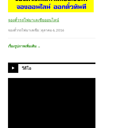
จองตั๋วรถไฟมาเลเซียออนไลน์
จองตั๋วรถไฟมาเลเซีย
ตุลาคม 6, 2016
เรื่องรูปภาพเพิ่มเติม
→
วีดีโอ