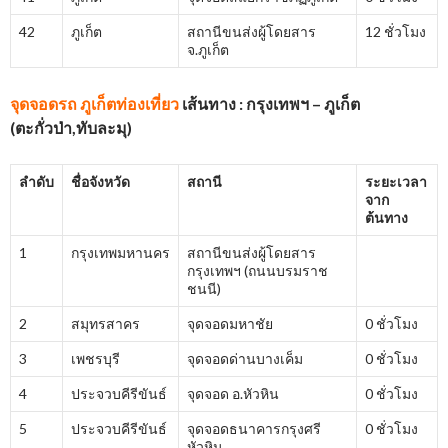
42
ภูเก็ต
สถานีขนส่งผู้โดยสาร
12 ชั่วโมง
จ.ภูเก็ต
จุดจอดรถ ภูเก็ตท่องเที่ยว
เส้นทาง : กรุงเทพฯ – ภูเก็ต
(ตะกั่วป่า
,
ทับละมุ)
ลำดับ
ชื่อจังหวัด
สถานี
ระยะเวลา
จาก
ต้นทาง
1
กรุงเทพมหานคร
สถานีขนส่งผู้โดยสาร
กรุงเทพฯ (ถนนบรมราช
ชนนี)
2
สมุทรสาคร
จุดจอดมหาชัย
0 ชั่วโมง
3
เพชรบุรี
จุดจอดด่านบางเค็ม
0 ชั่วโมง
4
ประจวบคีรีขันธ์
จุดจอด อ.หัวหิน
0 ชั่วโมง
5
ประจวบคีรีขันธ์
จุดจอดธนาคารกรุงศรี
0 ชั่วโมง
หัวหิน