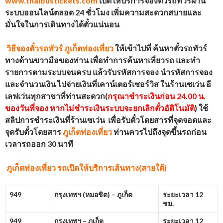
www.thaibustickets.com
เปิดให้บริการจองตั๋วรถทัวร์ผ่าน
ระบบออนไลน์ตลอด
24
ชั่วโมง
เพิ่มความสะดวกสบายและ
มั่นใจในการเดินทางได้ตั๋วแน่นอน
วิธีจองตั๋วรถทัวร์
ภูเก็ตท่องเที่ยว
ให้เข้าไปที่ ค้นหาตั๋วรถทัวร์
ทางด้านขวามือของท่าน เพื่อทำการค้นหาเที่ยวรถ และทำ
รายการตามระบบจนครบ แล้วรับรหัสการจอง นำรหัสการจอง
และจำนวนเงิน ไปจ่ายเงินที่เคาน์เตอร์เซอร์วิส ในร้านเซเว่น อี
เลฟเว่นทุกสาขาที่ท่านสะดวก(
กรุณาชำระเงินก่อน 24.00 น.
ของวันที่จอง หากไม่ชำระเงินระบบจะยกเลิกตั๋วอัติโนมัติ
) ใช้
สลิปการชำระเงินที่ร้านเซเว่น เพื่อรับตั๋วโดยสารที่จุดจอดและ
จุดรับตั๋วโดยสาร
ภูเก็ตท่องเที่ยว
ท่านควรไปถึงจุดขึ้นรถก่อน
เวลารถออก 30 นาที
ภูเก็ตท่องเที่ยว
รถเปิดให้บริการเส้นทาง(สายใต้)
949
กรุงเทพฯ (หมอชิต) – ภูเก็ต
ระยะเวลา 12
ชม.
949
กรุงเทพฯ – ภูเก็ต
ระยะเวลา 12