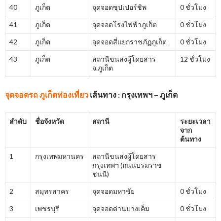
40
ภูเก็ต
จุดจอดซุปเปอร์ชิพ
0 ชั่วโมง
41
ภูเก็ต
จุดจอดโรงไฟฟ้าภูเก็ต
0 ชั่วโมง
42
ภูเก็ต
จุดจอดสี่แยกราชภัฏภูเก็ต
0 ชั่วโมง
43
ภูเก็ต
สถานีขนส่งผู้โดยสาร
12 ชั่วโมง
จ.ภูเก็ต
จุดจอดรถ ภูเก็ตท่องเที่ยว
เส้นทาง : กรุงเทพฯ – ภูเก็ต
ลำดับ
ชื่อจังหวัด
สถานี
ระยะเวลา
จาก
ต้นทาง
1
กรุงเทพมหานคร
สถานีขนส่งผู้โดยสาร
กรุงเทพฯ (ถนนบรมราช
ชนนี)
2
สมุทรสาคร
จุดจอดมหาชัย
0 ชั่วโมง
3
เพชรบุรี
จุดจอดด่านบางเค็ม
0 ชั่วโมง