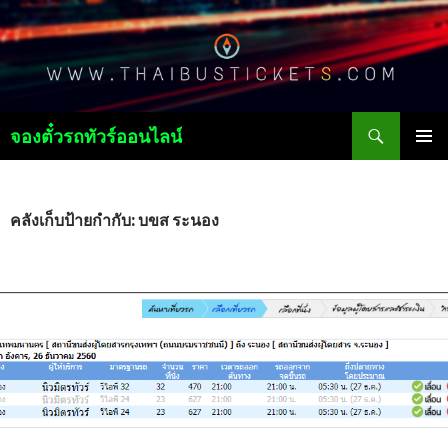
ค้นหา
จองตั๋วรถทัวร์ออนไลน์
ข้าม
เมนูหลัก
ไป
ยัง
เนื้อหา
คลังเก็บป้ายกำกับ: บขส ระนอง