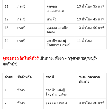
11
กระบี่
จุดจอด
10 ชั่วโมง 35 นาที
อ.คลองท่อม
12
กระบี่
บางผึ้ง
10 ชั่วโมง 45 นาที
13
กระบี่
จุดจอด อ.เหนือ
10 ชั่วโมง 50 นาที
คลอง
14
กระบี่
สถานีขนส่งผู้
11 ชั่วโมง
โดยสาร จ.กระบี่
จุดจอดรถ
ลิกไนท์ทัวร์
เส้นทาง : พังงา – กรุงเทพฯ(คุระบุรี-
ตะกั่วป่า)
ลำดับ
ชื่อจังหวัด
สถานี
ระยะเวลาจาก
ต้นทาง
1
พังงา
สถานีขนส่งผู้
โดยสาร จ.พังงา
2
พังงา
จุดจอด อ.กะปง
0 ชั่วโมง 30 นาที