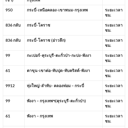
950
กระบี่-เหนือคลอง-เขาพนม-กรุงเทพ
ระยะเวลา
ชม.
836 กลับ
กระบี่-โคราช
ระยะเวลา
ชม.
836 กลับ
กระบี่-โคราช (อ่าวลึก)
ระยะเวลา
ชม.
99
กะเปอร์-คุระบุรี-ตะกั่วป่า-กะปง-พังงา
ระยะเวลา
ชม.
61
ตาขุน-เขาต่อ-ทับปุด-ทับคริสต์-พังงา
ระยะเวลา
ชม.
9912
ทุ่งใหญ่-ลำทับ- คลองท่อม – กระบี่
ระยะเวลา
ชม.
99
พังงา – กรุงเทพฯ(คุระบุรี-ตะกั่วป่า)
ระยะเวลา
ชม.
61
พังงา – กรุงเทพ
ระยะเวลา
ชม.