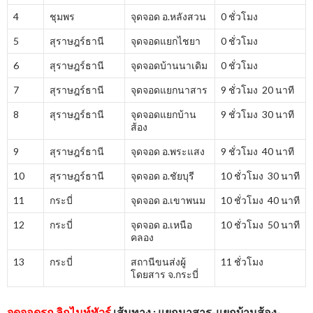
4
ชุมพร
จุดจอด อ.หลังสวน
0 ชั่วโมง
5
สุราษฎร์ธานี
จุดจอดแยกไชยา
0 ชั่วโมง
6
สุราษฎร์ธานี
จุดจอดบ้านนาเดิม
0 ชั่วโมง
7
สุราษฎร์ธานี
จุดจอดแยกนาสาร
9 ชั่วโมง 20 นาที
8
สุราษฎร์ธานี
จุดจอดแยกบ้าน
9 ชั่วโมง 30 นาที
ส้อง
9
สุราษฎร์ธานี
จุดจอด อ.พระแสง
9 ชั่วโมง 40 นาที
10
สุราษฎร์ธานี
จุดจอด อ.ชัยบุรี
10 ชั่วโมง 30 นาที
11
กระบี่
จุดจอด อ.เขาพนม
10 ชั่วโมง 40 นาที
12
กระบี่
จุดจอด อ.เหนือ
10 ชั่วโมง 50 นาที
คลอง
13
กระบี่
สถานีขนส่งผู้
11 ชั่วโมง
โดยสาร จ.กระบี่
จุดจอดรถ
ลิกไนท์ทัวร์
เส้นทาง : แยกนาสาร-แยกบ้านส้อง-