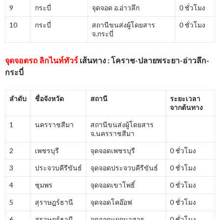
9
กระบี่
จุดจอด อ.อ่าวลึก
0 ชั่วโมง
10
กระบี่
สถานีขนส่งผู้โดยสาร
0 ชั่วโมง
จ.กระบี่
จุดจอดรถ
ลิกไนท์ทัวร์
เส้นทาง : โคราช-ปลายพระยา-อ่าวลึก-
กระบี่
ลำดับ
ชื่อจังหวัด
สถานี
ระยะเวลา
จากต้นทาง
1
นครราชสีมา
สถานีขนส่งผู้โดยสาร
จ.นครราชสีมา
2
เพชรบุรี
จุดจอดเพชรบุรี
0 ชั่วโมง
3
ประจวบคีรีขันธ์
จุดจอดประจวบคีรีขันธ์
0 ชั่วโมง
4
ชุมพร
จุดจอดเขาโพธิ์
0 ชั่วโมง
5
สุราษฎร์ธานี
จุดจอดโคอ๊อฟ
0 ชั่วโมง
6
สุราษฎร์ธานี
จุดจอดแยกนาสาร
0 ชั่วโมง