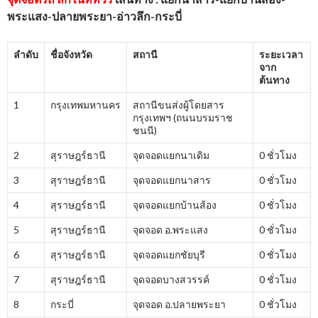
พระแสง-ปลายพระยา-อ่าวลึก-กระบี่
ลำดับ
ชื่อจังหวัด
สถานี
ระยะเวลา
จาก
ต้นทาง
1
กรุงเทพมหานคร
สถานีขนส่งผู้โดยสาร
กรุงเทพฯ (ถนนบรมราช
ชนนี)
2
สุราษฎร์ธานี
จุดจอดแยกนาเดิม
0 ชั่วโมง
3
สุราษฎร์ธานี
จุดจอดแยกนาสาร
0 ชั่วโมง
4
สุราษฎร์ธานี
จุดจอดแยกบ้านส้อง
0 ชั่วโมง
5
สุราษฎร์ธานี
จุดจอด อ.พระแสง
0 ชั่วโมง
6
สุราษฎร์ธานี
จุดจอดแยกชัยบุรี
0 ชั่วโมง
7
สุราษฎร์ธานี
จุดจอดบางสวรรค์
0 ชั่วโมง
8
กระบี่
จุดจอด อ.ปลายพระยา
0 ชั่วโมง