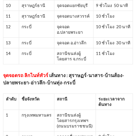
10
สุราษฎร์ธานี
จุดจอดแยกชัยบุรี
9 ชั่วโมง 50 นาที
11
สุราษฎร์ธานี
จุดจอดบางสวรรค์
10 ชั่วโมง
12
กระบี่
จุดจอด
10 ชั่วโมง 20 นาที
อ.ปลายพระยา
13
กระบี่
จุดจอด อ.อ่าวลึก
10 ชั่วโมง 30 นาที
14
กระบี่
สถานีขนส่งผู้
11 ชั่วโมง
โดยสาร จ.กระบี่
จุดจอดรถ
ลิกไนท์ทัวร์
เส้นทาง : สุราษฏร์-นาสาร-บ้านส้อง-
ปลายพระยา-อ่าวลึก-บ้านทุ่ง-กระบี่
ลำดับ
ชื่อจังหวัด
สถานี
ระยะเวลาจาก
ต้นทาง
1
กรุงเทพมหานคร
สถานีขนส่งผู้
โดยสารกรุงเทพฯ
(ถนนบรมราชชนนี)