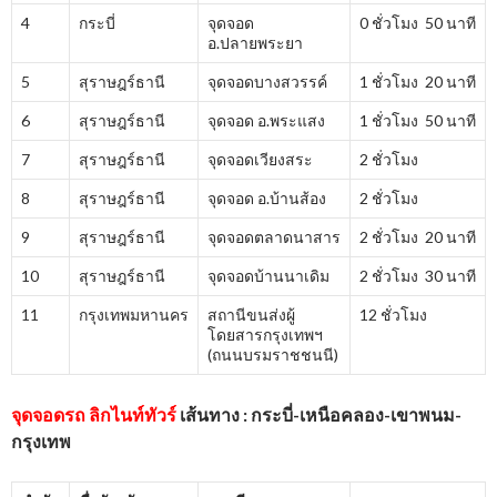
4
กระบี่
จุดจอด
0 ชั่วโมง 50 นาที
อ.ปลายพระยา
5
สุราษฎร์ธานี
จุดจอดบางสวรรค์
1 ชั่วโมง 20 นาที
6
สุราษฎร์ธานี
จุดจอด อ.พระแสง
1 ชั่วโมง 50 นาที
7
สุราษฎร์ธานี
จุดจอดเวียงสระ
2 ชั่วโมง
8
สุราษฎร์ธานี
จุดจอด อ.บ้านส้อง
2 ชั่วโมง
9
สุราษฎร์ธานี
จุดจอดตลาดนาสาร
2 ชั่วโมง 20 นาที
10
สุราษฎร์ธานี
จุดจอดบ้านนาเดิม
2 ชั่วโมง 30 นาที
11
กรุงเทพมหานคร
สถานีขนส่งผู้
12 ชั่วโมง
โดยสารกรุงเทพฯ
(ถนนบรมราชชนนี)
จุดจอดรถ
ลิกไนท์ทัวร์
เส้นทาง : กระบี่-เหนือคลอง-เขาพนม-
กรุงเทพ