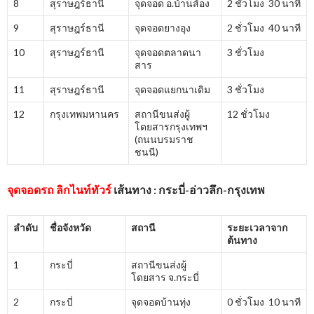
8
สุราษฎร์ธานี
จุดจอด อ.บ้านส้อง
2 ชั่วโมง 30 นาที
9
สุราษฎร์ธานี
จุดจอดยางอุง
2 ชั่วโมง 40 นาที
10
สุราษฎร์ธานี
จุดจอดตลาดนา
3 ชั่วโมง
สาร
11
สุราษฎร์ธานี
จุดจอดแยกนาเดิม
3 ชั่วโมง
12
กรุงเทพมหานคร
สถานีขนส่งผู้
12 ชั่วโมง
โดยสารกรุงเทพฯ
(ถนนบรมราช
ชนนี)
จุดจอดรถ
ลิกไนท์ทัวร์
เส้นทาง : กระบี่-อ่าวลึก-กรุงเทพ
ลำดับ
ชื่อจังหวัด
สถานี
ระยะเวลาจาก
ต้นทาง
1
กระบี่
สถานีขนส่งผู้
โดยสาร จ.กระบี่
2
กระบี่
จุดจอดบ้านทุ่ง
0 ชั่วโมง 10 นาที