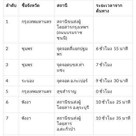
ลำดับ
ชื่อจังหวัด
สถานี
ระยะเวลาจาก
ต้นทาง
1
กรุงเทพมหานคร
สถานีขนส่งผู้
โดยสารกรุงเทพฯ
(ถนนบรมราช
ชนนี)
2
ชุมพร
จุดจอดสี่แยกปฐม
6 ชั่วโมง 55 นาที
พร
3
ชุมพร
จุดจอดบขส.ท่า
7 ชั่วโมง
แซะ
4
ระนอง
จุดจอด อ.กะเปอร์
9 ชั่วโมง 30 นาที
5
กรุงเทพมหานคร
สุขสำราญ
0 ชั่วโมง
6
พังงา
สถานีขนส่งผู้
10 ชั่วโมง 25 นาที
โดยสาร อ.คุระบุรี
7
พังงา
สถานีขนส่งผู้
10 ชั่วโมง 35 นาที
โดยสาร
อ.ตะกั่วป่า