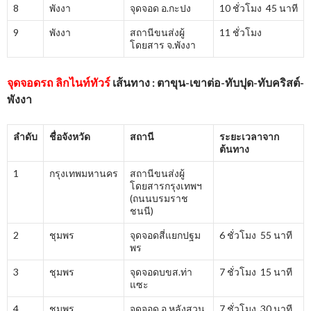
8
พังงา
จุดจอด อ.กะปง
10 ชั่วโมง 45 นาที
9
พังงา
สถานีขนส่งผู้
11 ชั่วโมง
โดยสาร จ.พังงา
จุดจอดรถ
ลิกไนท์ทัวร์
เส้นทาง : ตาขุน-เขาต่อ-ทับปุด-ทับคริสต์-
พังงา
ลำดับ
ชื่อจังหวัด
สถานี
ระยะเวลาจาก
ต้นทาง
1
กรุงเทพมหานคร
สถานีขนส่งผู้
โดยสารกรุงเทพฯ
(ถนนบรมราช
ชนนี)
2
ชุมพร
จุดจอดสี่แยกปฐม
6 ชั่วโมง 55 นาที
พร
3
ชุมพร
จุดจอดบขส.ท่า
7 ชั่วโมง 15 นาที
แซะ
4
ชุมพร
จุดจอด อ.หลังสวน
7 ชั่วโมง 30 นาที