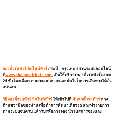
จองตั๋วรถทัวร์ ลิกไนท์ทัวร์
กระบี่ – กรุงเทพฯ ผ่านระบบออนไลน์
ที่
www.thaibustickets.com
เปิดให้บริการจองตั๋วรถทัวร์ตลอด
24 ชั่วโมงเพิ่มความสะดวกสบายและมั่นใจในการเดินทางได้ตั๋ว
แน่นอน
วิธีจองตั๋วรถทัวร์
ลิกไนท์ทัวร์
ให้เข้าไปที่
ค้นหาตั๋วรถทัวร์
ทาง
ด้านขวามือของท่าน เพื่อทำการค้นหาเที่ยวรถ และทำรายการ
ตามระบบจนครบ แล้วรับรหัสการจอง นำรหัสการจองและ