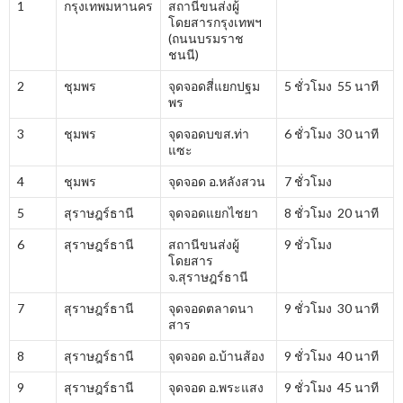
1
กรุงเทพมหานคร
สถานีขนส่งผู้
โดยสารกรุงเทพฯ
(ถนนบรมราช
ชนนี)
2
ชุมพร
จุดจอดสี่แยกปฐม
5 ชั่วโมง 55 นาที
พร
3
ชุมพร
จุดจอดบขส.ท่า
6 ชั่วโมง 30 นาที
แซะ
4
ชุมพร
จุดจอด อ.หลังสวน
7 ชั่วโมง
5
สุราษฎร์ธานี
จุดจอดแยกไชยา
8 ชั่วโมง 20 นาที
6
สุราษฎร์ธานี
สถานีขนส่งผู้
9 ชั่วโมง
โดยสาร
จ.สุราษฎร์ธานี
7
สุราษฎร์ธานี
จุดจอดตลาดนา
9 ชั่วโมง 30 นาที
สาร
8
สุราษฎร์ธานี
จุดจอด อ.บ้านส้อง
9 ชั่วโมง 40 นาที
9
สุราษฎร์ธานี
จุดจอด อ.พระแสง
9 ชั่วโมง 45 นาที