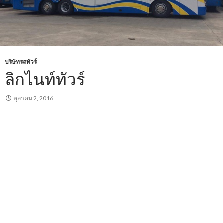
บริษัทรถทัวร์
ลิกไนท์ทัวร์
ตุลาคม 2, 2016