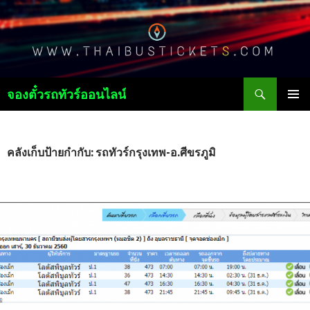
ค้นหา
จองตั๋วรถทัวร์ออนไลน์
ข้าม
เมนูหลัก
ไป
ยัง
เนื้อหา
คลังเก็บป้ายกำกับ: รถทัวร์กรุงเทพ-อ.ศีขรภูมิ