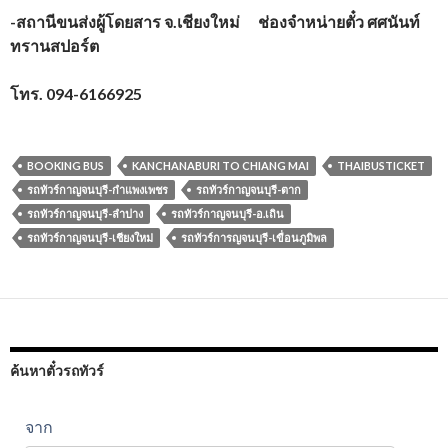
-สถานีขนส่งผู้โดยสาร จ.เชียงใหม่ ช่องจำหน่ายตั๋ว ศศนันท์
ทรานสปอร์ต
โทร.
094-6166925
BOOKING BUS
KANCHANABURI TO CHIANG MAI
THAIBUSTICKET
รถทัวร์กาญจนบุรี-กำแพงเพชร
รถทัวร์กาญจนบุรี-ตาก
รถทัวร์กาญจนบุรี-ลำปาง
รถทัวร์กาญจนบุรี-อ.เถิน
รถทัวร์กาญจนบุรี-เชียงใหม่
รถทัวร์การญจนบุรี-เขื่อนภูมิพล
ค้นหาตั๋วรถทัวร์