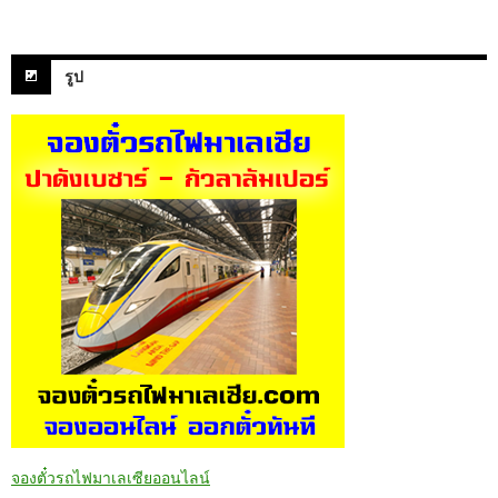
รูป
จองตั๋วรถไฟมาเลเซียออนไลน์