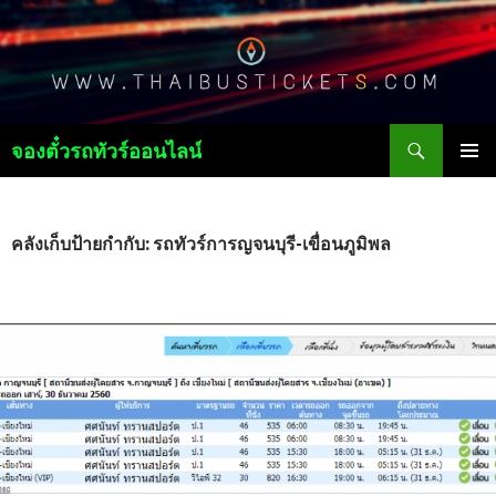
ค้นหา
จองตั๋วรถทัวร์ออนไลน์
ข้าม
เมนูหลัก
ไป
ยัง
เนื้อหา
คลังเก็บป้ายกำกับ: รถทัวร์การญจนบุรี-เขื่อนภูมิพล