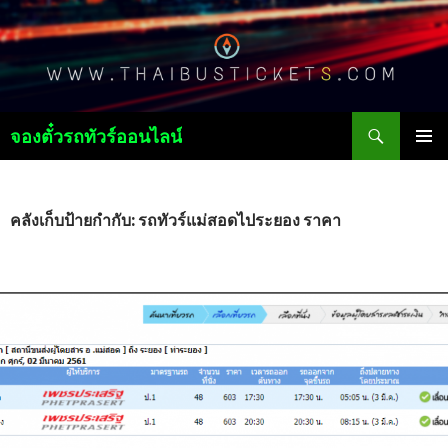
ค้นหา
จองตั๋วรถทัวร์ออนไลน์
ข้าม
เมนูหลัก
ไป
ยัง
เนื้อหา
คลังเก็บป้ายกำกับ: รถทัวร์แม่สอดไประยอง ราคา