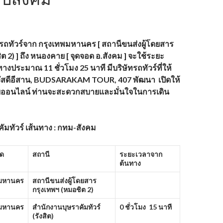
ถทัวร์
จาก กรุงเทพมหานคร [ สถานีขนส่งผู้โดยสาร
ต 2) ] ถึง หนองคาย [ จุดจอด อ.สังคม ] จะใช้ระยะ
างประมาณ 11 ชั่วโมง 25 นาที
มีบริษัทรถทัวร์ที่ให้
ัสดีอีสาน,
BUDSARAKAM TOUR,
407 พัฒนา
เปิดให้
บบออนไลน์ ท่านจะสะดวกสบายและมั่นใจในการเดิน
ัมทัวร์ เส้นทาง : กทม-สังคม
ัด
สถานี
ระยะเวลาจาก
ต้นทาง
พมหานคร
สถานีขนส่งผู้โดยสาร
กรุงเทพฯ (หมอชิต
2)
พมหานคร
สำนักงานบุษราคัมทัวร์
0 ชั่วโมง 15 นาที
(รังสิต)