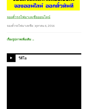
จองตั๋วรถไฟมาเลเซียออนไลน์
จองตั๋วรถไฟมาเลเซีย
ตุลาคม 6, 2016
เรื่องรูปภาพเพิ่มเติม
→
วีดีโอ