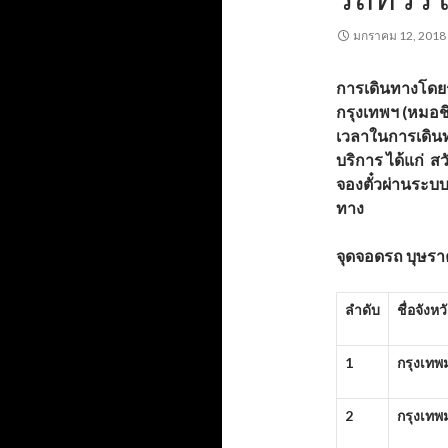
มกราคม 12, 2018
การเดินทางโดยร
กรุงเทพฯ (หมอชิ
เวลาในการเดินท
บริการ
ได้แก่
สว
จองตั๋วผ่านระ
ทาง
จุดจอดรถ บุษราค
ลำดับ
ชื่อจังหว
1
กรุงเท
2
กรุงเท