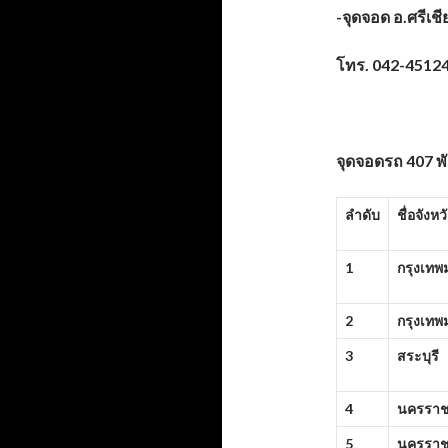
-จุดจอด อ.ศรีเชี
โทร.
042-4512
จุดจอดรถ
407 พ
ลำดับ
ชื่อจังหว
1
กรุงเท
2
กรุงเท
3
สระบุรี
4
นครราช
5
นครราช