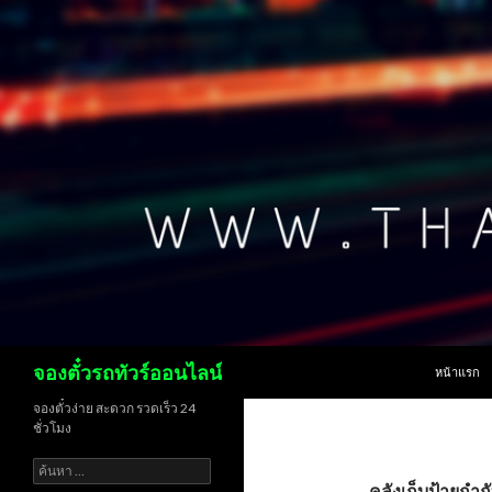
ข้ามไปยังเน
ค้นหา
จองตั๋วรถทัวร์ออนไลน์
หน้าแรก
จองตั๋วง่าย สะดวก รวดเร็ว 24
ชั่วโมง
ค้นหา
สำหรับ:
คลังเก็บป้ายกำก