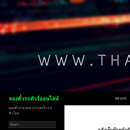
ข้ามไปยังเน
ค้นหา
จองตั๋วรถทัวร์ออนไลน์
หน้าแรก
จองตั๋วง่าย สะดวก รวดเร็ว 24
ชั่วโมง
ค้นหา
สำหรับ:
คลังเก็บป้ายกำก