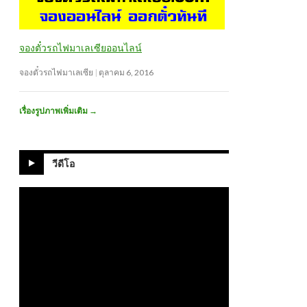
จองตั๋วรถไฟมาเลเซียออนไลน์
จองตั๋วรถไฟมาเลเซีย
ตุลาคม 6, 2016
เรื่องรูปภาพเพิ่มเติม
→
วีดีโอ