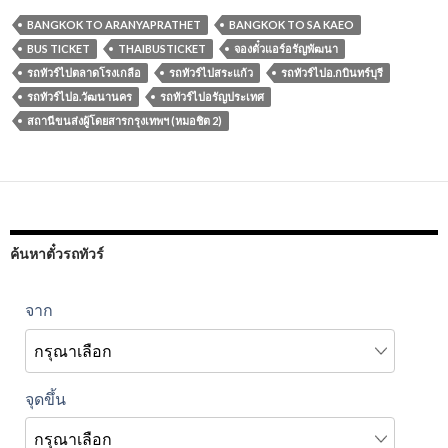
BANGKOK TO ARANYAPRATHET
BANGKOK TO SA KAEO
BUS TICKET
THAIBUSTICKET
จองตั๋วแอร์อรัญพัฒนา
รถทัวร์ไปตลาดโรงเกลือ
รถทัวร์ไปสระแก้ว
รถทัวร์ไปอ.กบินทร์บุรี
รถทัวร์ไปอ.วัฒนานคร
รถทัวร์ไปอรัญประเทศ
สถานีขนส่งผู้โดยสารกรุงเทพฯ (หมอชิต 2)
ค้นหาตั๋วรถทัวร์