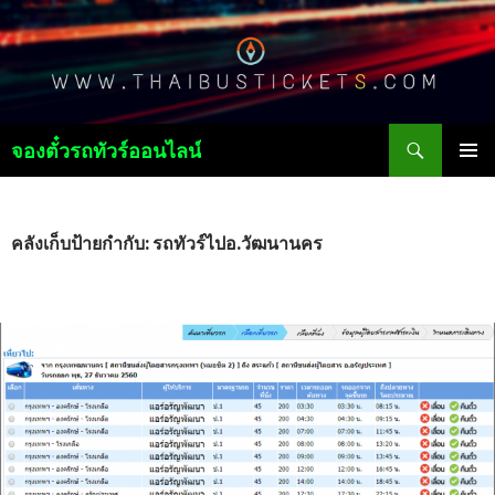
ค้นหา
จองตั๋วรถทัวร์ออนไลน์
ข้าม
เมนูหลัก
ไป
ยัง
เนื้อหา
คลังเก็บป้ายกำกับ: รถทัวร์ไปอ.วัฒนานคร