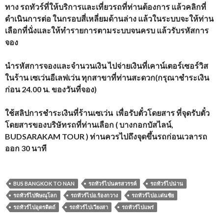
ทาง รถทัวร์ที่ให้บริการและเที่ยวรถที่ท่านต้องการ แล้วคลิกที่
ดำเนินการต่อ ในกรอบสี่เหลี่ยมด้านล่าง แล้วในระบบจะให้ท่าน
เลือกที่นั่งและให้ทำรายการตามระบบจนครบ แล้วรับรหัสการ
จอง
นำรหัสการจองและจำนวนเงิน ไปจ่ายเงินที่เคาน์เตอร์เซอร์วิส
ในร้าน เซเว่นอีเลฟเว่น ทุกสาขาที่ท่านสะดวก(กรุณาชำระเงิน
ก่อน 24.00 น. ของวันที่จอง)
ใช้สลิปการชำระเงินที่ร้านเซเว่น เพื่อรับตั๋วโดยสาร ที่จุดรับตั๋ว
โดยสารของบริษัทรถที่ท่านเลือก ( บางกอกบัสไลน์,
BUDSARAKAM TOUR ) ท่านควรไปถึงจุดขึ้นรถก่อนเวลารถ
ออก 30 นาที
BUS BANGKOK TO NAN
รถทัวร์ไปนครสวรรค์
รถทัวร์ไปน่าน
รถทัวร์ไปพิษณุโลก
รถทัวร์ไปอ.ร้องกวาง
รถทัวร์ไปอ.เด่นชัย
รถทัวร์ไปอุตรดิตถ์
รถทัวร์ไปเวียงสา
รถทัวร์ไปแพร่