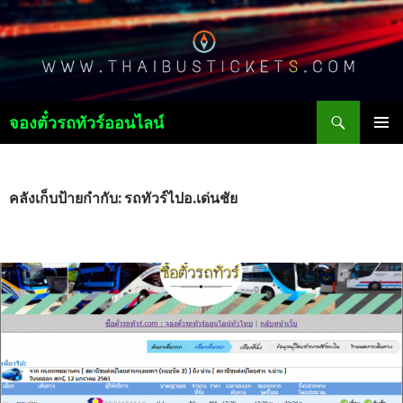
ค้นหา
จองตั๋วรถทัวร์ออนไลน์
ข้าม
เมนูหลัก
ไป
ยัง
เนื้อหา
คลังเก็บป้ายกำกับ: รถทัวร์ไปอ.เด่นชัย