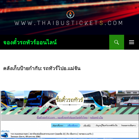
ค้นหา
จองตั๋วรถทัวร์ออนไลน์
ข้าม
เมนูหลัก
ไป
ยัง
เนื้อหา
คลังเก็บป้ายกำกับ: รถทัวร์ไปอ.แม่จัน