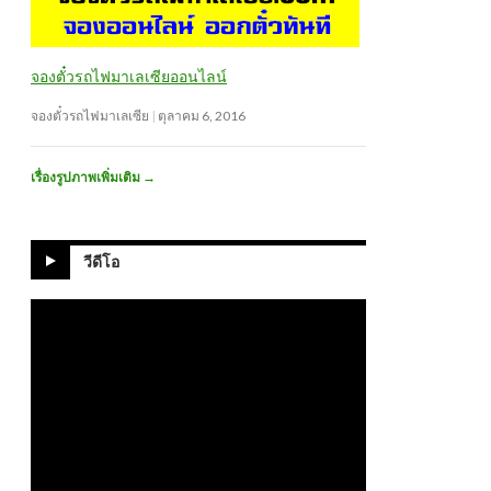
จองตั๋วรถไฟมาเลเซียออนไลน์
จองตั๋วรถไฟมาเลเซีย
ตุลาคม 6, 2016
เรื่องรูปภาพเพิ่มเติม
→
วีดีโอ