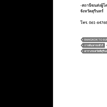
-สถานีขนส่งผู้โด
จังหวัดสุรินทร์
โทร. 061-6476
BANGKOK TO SU
การค้นหารถทัวร์
ตารางรถสวัสดีสุรินท