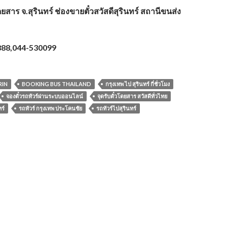
ยสาร จ.สุรินทร์ ช่องขายตั๋วสวัสดีสุรินทร์ สถานีขนส่ง
888,044-530099
RIN
BOOKING BUS THAILAND
กรุงเทพ ไป สุรินทร์ กี่ชั่วโมง
จองตั๋วรถทัวร์ผ่านระบบออนไลน์
จุดรับตั๋วโดยสาร สวัสดีทั่วไทย
ร์
รถทัวร์ กรุงเทพ ประโคนชัย
รถทัวร์ไปสุรินทร์