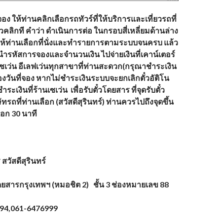
อง ให้ท่านคลิกเลือกรถทัวร์ที่ให้บริการและเที่ยวรถที่
วคลิกที คำว่า ดำเนินการต่อ ในกรอบสี่เหลี่ยมด้านล่าง
ห้ท่านเลือกที่นั่งและทำรายการตามระบบจนครบ แล้ว
นำรหัสการจองและจำนวนเงิน ไปจ่ายเงินที่เคาน์เตอร์
เซเว่น อีเลฟเว่นทุกสาขาที่ท่านสะดวก(กรุณาชำระเงิน
องวันที่จอง หากไม่ชำระเงินระบบจะยกเลิกตั๋วอัติโน
ำระเงินที่ร้านเซเว่น เพื่อรับตั๋วโดยสาร ที่จุดรับตั๋ว
รถที่ท่านเลือก (
สวัสดีสุรินทร์)
ท่านควรไปถึงจุดขึ้น
อก 30 นาที
ร
สวัสดีสุรินทร์
ดยสารกรุงเทพฯ (หมอชิต 2) ชั้น 3 ช่องหมายเลข 88
94,061-6476999