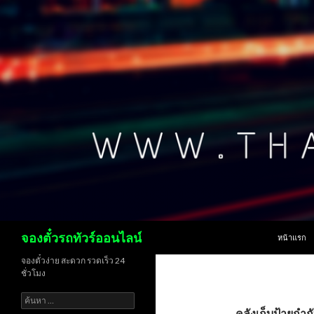
ข้ามไปยังเน
ค้นหา
จองตั๋วรถทัวร์ออนไลน์
หน้าแรก
จองตั๋วง่าย สะดวก รวดเร็ว 24
ชั่วโมง
ค้นหา
สำหรับ:
คลังเก็บป้ายกำก