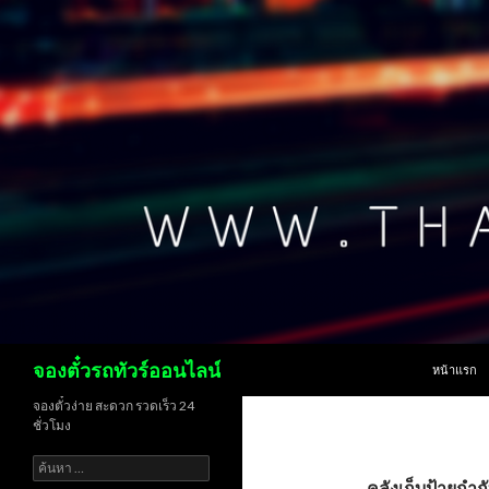
ข้ามไปยังเน
ค้นหา
จองตั๋วรถทัวร์ออนไลน์
หน้าแรก
จองตั๋วง่าย สะดวก รวดเร็ว 24
ชั่วโมง
ค้นหา
สำหรับ:
คลังเก็บป้ายกำกั