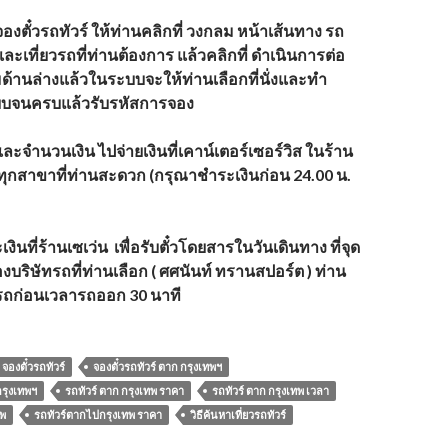
องตั๋วรถทัวร์
ให้ท่านคลิกที่ วงกลม หน้าเส้นทาง รถ
รและเที่ยวรถที่ท่านต้องการ แล้วคลิกที่ ดำเนินการต่อ
มด้านล่างแล้วในระบบจะให้ท่านเลือกที่นั่งและทำ
บจนครบแล้วรับรหัสการจอง
และจำนวนเงิน
ไปจ่ายเงินที่เคาน์เตอร์เซอร์วิส ในร้าน
น ทุกสาขาที่ท่านสะดวก (กรุณาชำระเงินก่อน 24.00 น.
งินที่ร้านเซเว่น
เพื่อรับตั๋วโดยสารในวันเดินทาง ที่จุด
งบริษัทรถที่ท่านเลือก ( ศศนันท์ ทรานสปอร์ต ) ท่าน
นรถก่อนเวลารถออก 30 นาที
จองตั๋วรถทัวร์
จองตั๋วรถทัวร์ ตาก กรุงเทพฯ
กรุงเทพฯ
รถทัวร์ ตาก กรุงเทพ ราคา
รถทัวร์ ตาก กรุงเทพ เวลา
ทพ
รถทัวร์ตากไปกรุงเทพ ราคา
วิธีค้นหาเที่ยวรถทัวร์