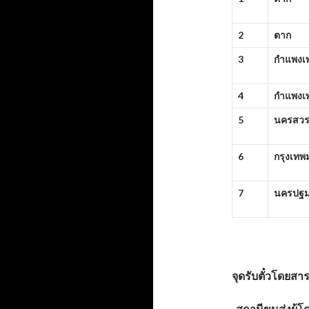
2
ตาก
3
กำแพงเ
4
กำแพงเ
5
นครสวร
6
กรุงเท
7
นครปฐ
จุดรับตั๋วโดยสา
-สถานีขนส่งผู้