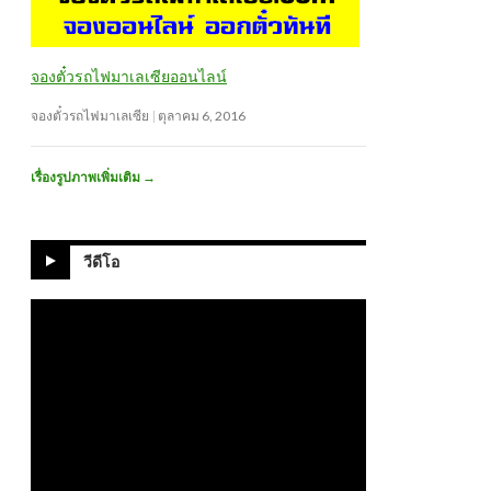
จองตั๋วรถไฟมาเลเซียออนไลน์
จองตั๋วรถไฟมาเลเซีย
ตุลาคม 6, 2016
เรื่องรูปภาพเพิ่มเติม
→
วีดีโอ