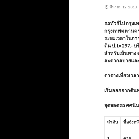
มีนาคม 12, 2018
รถทัวร์ไป กรุงเ
กรุงเทพมหานคร 
ระยะเวลาในการเ
ต้น ป.1=297.- บ
สำหรับเส้นทาง 
สะดวกสบายและม
ตารางเที่ยวเวล
เริ่มออกจากต้น
จุดจอดรถ ศศนัน
ลำดับ
ชื่อจังหว
1
ตาก