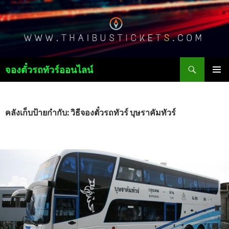
ค้นหา
จองตั๋วรถทัวร์ออนไลน์
ข้าม
เมนูหลัก
ไป
ยัง
เนื้อหา
คลังเก็บป้ายกำกับ: วิธีจองตั๋วรถทัวร์ บุษราคัมทัวร์