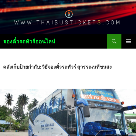
ค้นหา
จองตั๋วรถทัวร์ออนไลน์
ข้าม
เมนูหลัก
ไป
ยัง
เนื้อหา
คลังเก็บป้ายกำกับ: วิธีจองตั๋วรถทัวร์ สุวรรณนทีขนส่ง