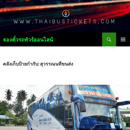
ค้นหา
จองตั๋วรถทัวร์ออนไลน์
ข้าม
เมนูหลัก
ไป
ยัง
เนื้อหา
คลังเก็บป้ายกำกับ: สุวรรณนทีขนส่ง