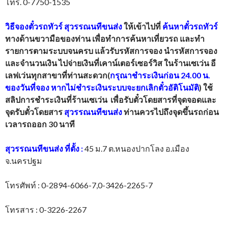
โทร. 0-7750-1535
วิธีจองตั๋วรถทัวร์
สุวรรณนทีขนส่ง
ให้เข้าไปที่
ค้นหาตั๋วรถทัวร์
ทางด้านขวามือของท่าน เพื่อทำการค้นหาเที่ยวรถ และทำ
รายการตามระบบจนครบ แล้วรับรหัสการจอง นำรหัสการจอง
และจำนวนเงิน ไปจ่ายเงินที่เคาน์เตอร์เซอร์วิส ในร้านเซเว่น อี
เลฟเว่นทุกสาขาที่ท่านสะดวก(
กรุณาชำระเงินก่อน 24.00 น.
ของวันที่จอง หากไม่ชำระเงินระบบจะยกเลิกตั๋วอัติโนมัติ
) ใช้
สลิปการชำระเงินที่ร้านเซเว่น เพื่อรับตั๋วโดยสารที่จุดจอดและ
จุดรับตั๋วโดยสาร
สุวรรณนทีขนส่ง
ท่านควรไปถึงจุดขึ้นรถก่อน
เวลารถออก 30 นาที
สุวรรณนทีขนส่ง
ที่ตั้ง
:
45 ม.7 ต.หนองปากโลง อ.เมือง
จ.นครปฐม
โทรศัพท์ : 0-2894-6066-7,0-3426-2265-7
โทรสาร : 0-3226-2267