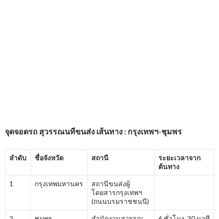
จุดจอดรถ
สุวรรณนทีขนส่ง
เส้นทาง : กรุงเทพฯ-ชุมพร
ลำดับ
ชื่อจังหวัด
สถานี
ระยะเวลาจาก
ต้นทาง
1
กรุงเทพมหานคร
สถานีขนส่งผู้
โดยสารกรุงเทพฯ
(ถนนบรมราชชนนี)
2
ชุมพร
สำนักงานสุวรรณ
6 ชั่วโมง 30 นาที