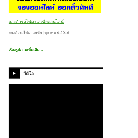
จองตั๋วรถไฟมาเลเซียออนไลน์
จองตั๋วรถไฟมาเลเซีย
ตุลาคม 6, 2016
เรื่องรูปภาพเพิ่มเติม
→
วีดีโอ