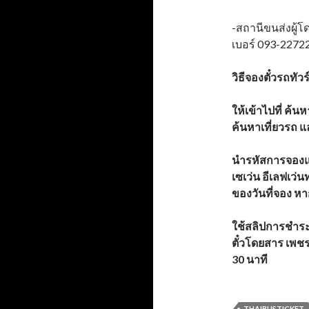
-สถานีขนส่งผู้
เบอร์ 093-2272
วิธีจองตั๋วรถทัวร
ให้เข้าไปที่ ค้
ค้นหาเที่ยวรถ
นำรหัสการจองและ
เซเว่น อีเลฟเว่
ของวันที่จอง หา
ใช้สลิปการชำระเง
ตั๋วโดยสาร
เพชร
30 นาที
THAIBUSTICKET