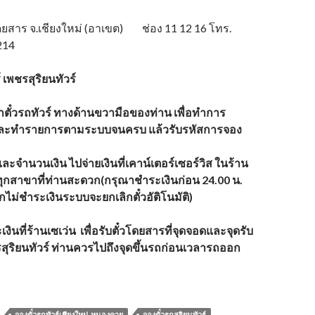
โดยสาร จ.เชียงใหม่ (อาเขต) ช่อง 11 12 16 โทร.
214
์
เพชรสุริยนทัวร์
นหาตั๋วรถทัวร์ ทางด้านขวามือของท่าน เพื่อทำการ
 และทำรายการตามระบบจนครบ แล้วรับรหัสการจอง
จำนวนเงิน ไปจ่ายเงินที่เคาน์เตอร์เซอร์วิส ในร้าน
นทุกสาขาที่ท่านสะดวก(กรุณาชำระเงินก่อน 24.00 น.
กไม่ชำระเงินระบบจะยกเลิกตั๋วอัติโนมัติ)
ินที่ร้านเซเว่น เพื่อรับตั๋วโดยสารที่จุดจอดและจุดรับ
สุริยนทัวร์
ท่านควรไปถึงจุดขึ้นรถก่อนเวลารถออก
จองตั๋วรถทัวร์เชียงใหม่-หนองคาย
จองตั๋วรถสุริยนทัวร์