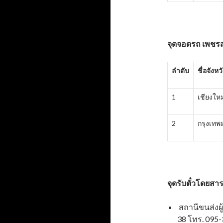
จุดจอดรถ เพชรสุร
ลำดับ
ชื่อจังหว
1
เชียงใหม
2
กรุงเท
จุดรับตั๋วโดยสา
สถานีขนส่งผู
38 โทร. 095