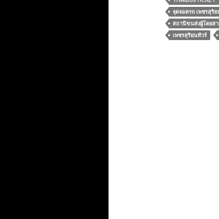
จุดจอดรถ เพชรสุริยน
สถานีขนส่งผู้โดยสาร
เพชรสุริยนทัวร์