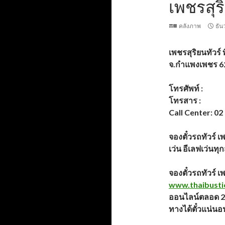
เพชรสุร
คลังภาพ
ธัน
เพชรสุริยนทัวร์
ท
จ.กำแพงเพชร 6
โทรศัพท์ :
โทรสาร :
Call Center: 02
จองตั๋วรถทัวร์ เพ
เว่น อีเลฟเว่นท
จองตั๋วรถทัวร์
เพ
www.thaibusti
ออนไลน์ตลอด
ทางได้ตั๋วแน่นอ