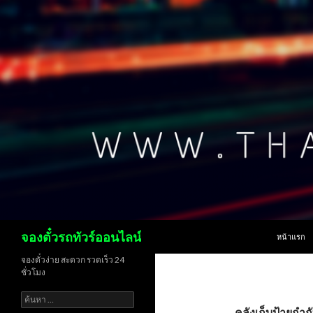
ข้ามไปยังเน
ค้นหา
จองตั๋วรถทัวร์ออนไลน์
หน้าแรก
จองตั๋วง่าย สะดวก รวดเร็ว 24
ชั่วโมง
ค้นหา
สำหรับ:
คลังเก็บป้ายกำกั