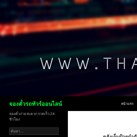
ข้ามไปยังเน
ค้นหา
จองตั๋วรถทัวร์ออนไลน์
หน้าแรก
จองตั๋วง่าย สะดวก รวดเร็ว 24
ชั่วโมง
ค้นหา
สำหรับ:
คลังเก็บป้ายกำก