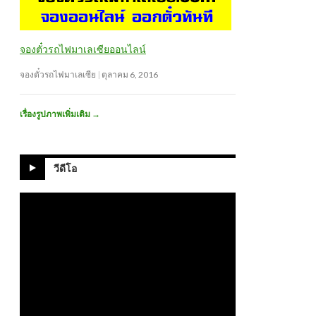
จองตั๋วรถไฟมาเลเซียออนไลน์
จองตั๋วรถไฟมาเลเซีย
ตุลาคม 6, 2016
เรื่องรูปภาพเพิ่มเติม
→
วีดีโอ