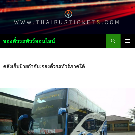
ค้นหา
จองตั๋วรถทัวร์ออนไลน์
ข้าม
เมนูหลัก
ไป
ยัง
เนื้อหา
คลังเก็บป้ายกำกับ: จองตั๋วรถทัวร์ภาคใต้