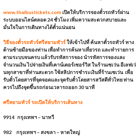
www.thaibustickets.com
เปิดให้บริการจองตั๋วรถทัวร์ผ่าน
ระบบออนไลน์ตลอด 24 ชั่วโมง เพิ่มความสะดวกสบายและ
มั่นใจในการเดินทางได้ตั๋วแน่นอน
วิธีจองตั๋วรถทัวร์
ศรีสยามทัวร์
ให้เข้าไปที่ ค้นหาตั๋วรถทัวร์ ทาง
ด้านซ้ายมือของท่าน เพื่อทำการค้นหาเที่ยวรถ และทำรายการ
ตามระบบจนครบ แล้วรับรหัสการจอง นำรหัสการจองและ
จำนวนเงิน ไปจ่ายเงินที่เคาน์เตอร์เซอร์วิส ในร้านเซเว่น อีเลฟเว่
นทุกสาขาที่ท่านสะดวก ใช้สลิปการชำระเงินที่ร้านเซเว่น เพื่อ
รับตั๋วโดยสาร
ที่จุดจอดและจุดรับตั๋วโดยสารสวัสดีทั่วไทย
ท่าน
ควรไปถึงจุดขึ้นรถก่อนเวลารถออก 30 นาที
ศรีสยามทัวร์ รถ
เปิดให้บริการเส้นทาง
9914 กรุงเทพฯ – นาทวี
982 กรุงเทพฯ – สงขลา – หาดใหญ่