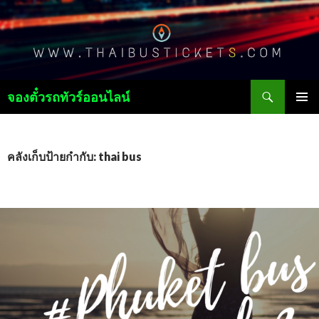
ค้นหา
จองตั๋วรถทัวร์ออนไลน์
ข้าม
เมนูหลัก
ไป
ยัง
เนื้อหา
คลังเก็บป้ายกำกับ: thai bus