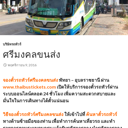
บริษัทรถทัวร์
ศรีมงคลขนส่ง
พฤศจิกายน 9, 2016
จองตั๋วรถทัวร์
ศรีมงคลขนส่ง
พัทยา – อุบลราชธานี ผ่าน
www.thaibustickets.com
เปิดให้บริการจองตั๋วรถทัวร์ผ่าน
ระบบออนไลน์ตลอด 24 ชั่วโมง เพิ่มความสะดวกสบายและ
มั่นใจในการเดินทางได้ตั๋วแน่นอน
วิธีจองตั๋วรถทัวร์
ศรีมงคลขนส่ง
ให้เข้าไปที่
ค้นหาตั๋วรถทัวร์
ทางด้านซ้ายมือของท่าน เพื่อทำการค้นหาเที่ยวรถ และทำ
รายการตามระบบจนครบ แล้วรับรหัสการจอง นำรหัสการจอง