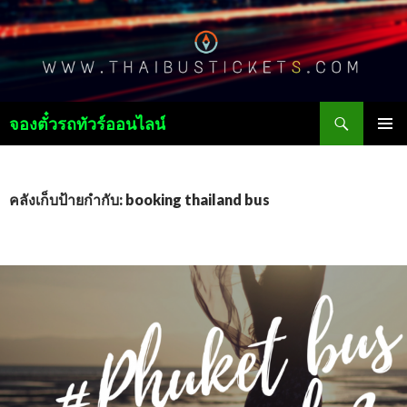
ค้นหา
จองตั๋วรถทัวร์ออนไลน์
ข้าม
เมนูหลัก
ไป
ยัง
เนื้อหา
คลังเก็บป้ายกำกับ: booking thailand bus