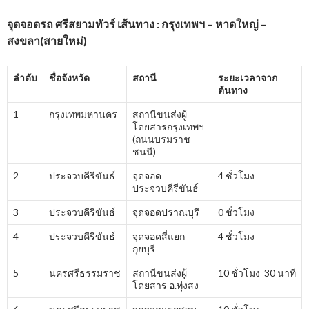
จุดจอดรถ ศรีสยามทัวร์ เส้นทาง : กรุงเทพฯ – หาดใหญ่ –
สงขลา(สายใหม่)
ลำดับ
ชื่อจังหวัด
สถานี
ระยะเวลาจาก
ต้นทาง
1
กรุงเทพมหานคร
สถานีขนส่งผู้
โดยสารกรุงเทพฯ
(ถนนบรมราช
ชนนี)
2
ประจวบคีรีขันธ์
จุดจอด
4 ชั่วโมง
ประจวบคีรีขันธ์
3
ประจวบคีรีขันธ์
จุดจอดปราณบุรี
0 ชั่วโมง
4
ประจวบคีรีขันธ์
จุดจอดสี่แยก
4 ชั่วโมง
กุยบุรี
5
นครศรีธรรมราช
สถานีขนส่งผู้
10 ชั่วโมง 30 นาที
โดยสาร อ.ทุ่งสง