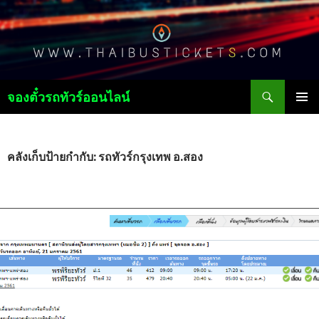
ค้นหา
จองตั๋วรถทัวร์ออนไลน์
ข้าม
เมนูหลัก
ไป
ยัง
เนื้อหา
คลังเก็บป้ายกำกับ: รถทัวร์กรุงเทพ อ.สอง