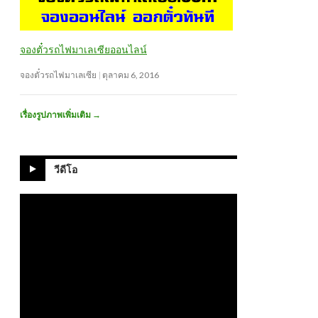
จองตั๋วรถไฟมาเลเซียออนไลน์
จองตั๋วรถไฟมาเลเซีย
ตุลาคม 6, 2016
เรื่องรูปภาพเพิ่มเติม
→
วีดีโอ