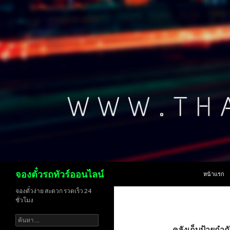
ข้ามไปยังเน
ค้นหา
จองตั๋วรถทัวร์ออนไลน์
หน้าแรก
จองตั๋วง่าย สะดวก รวดเร็ว 24
ชั่วโมง
ค้นหา
สำหรับ:
คลังเก็บป้ายกำก