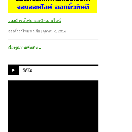
จองตั๋วรถไฟมาเลเซียออนไลน์
จองตั๋วรถไฟมาเลเซีย
ตุลาคม 6, 2016
เรื่องรูปภาพเพิ่มเติม
→
วีดีโอ