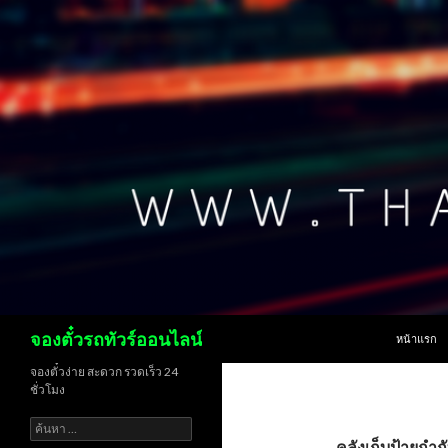
ข้ามไปยังเน
ค้นหา
จองตั๋วรถทัวร์ออนไลน์
หน้าแรก
จองตั๋วง่าย สะดวก รวดเร็ว 24
ชั่วโมง
ค้นหา
สำหรับ:
คลังเก็บป้ายกำก