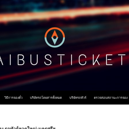
ื้อหา
วิธีการจองตั๋ว
บริษัทรถโดยสารทั้งหมด
บริษัทรถทัวร์
ตรวจสอบสถานะการจอง
ับ: รถทัวร์หาดใหญ่-นครศรีฯ