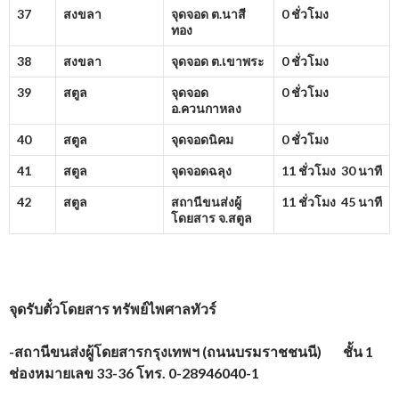
37
สงขลา
จุดจอด ต.นาสี
0 ชั่วโมง
ทอง
38
สงขลา
จุดจอด ต.เขาพระ
0 ชั่วโมง
39
สตูล
จุดจอด
0 ชั่วโมง
อ.ควนกาหลง
40
สตูล
จุดจอดนิคม
0 ชั่วโมง
41
สตูล
จุดจอดฉลุง
11 ชั่วโมง 30 นาที
42
สตูล
สถานีขนส่งผู้
11 ชั่วโมง 45 นาที
โดยสาร จ.สตูล
จุดรับตั๋วโดยสาร
ทรัพย์ไพศาลทัวร์
-สถานีขนส่งผู้โดยสารกรุงเทพฯ (ถนนบรมราชชนนี) ชั้น 1
ช่องหมายเลข 33-36 โทร. 0-28946040-1