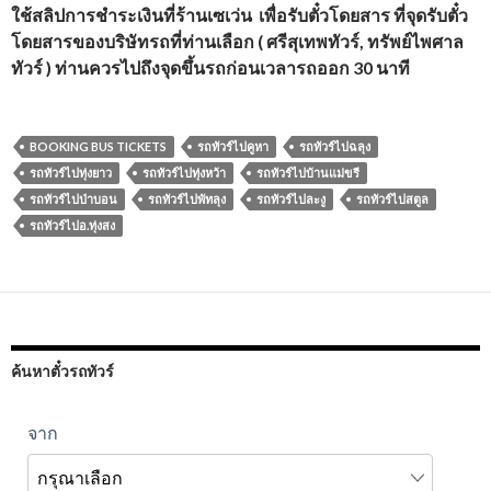
ใช้สลิปการชำระเงินที่ร้านเซเว่น เพื่อรับตั๋วโดยสาร ที่จุดรับตั๋ว
โดยสารของบริษัทรถที่ท่านเลือก ( ศรีสุเทพทัวร์, ทรัพย์ไพศาล
ทัวร์
) ท่านควรไปถึงจุดขึ้นรถก่อนเวลารถออก 30 นาที
BOOKING BUS TICKETS
รถทัวร์ไปคูหา
รถทัวร์ไปฉลุง
รถทัวร์ไปทุ่งยาว
รถทัวร์ไปทุ่งหว้า
รถทัวร์ไปบ้านแม่ขรี
รถทัวร์ไปป่าบอน
รถทัวร์ไปพัทลุง
รถทัวร์ไปละงู
รถทัวร์ไปสตูล
รถทัวร์ไปอ.ทุ่งสง
ค้นหาตั๋วรถทัวร์