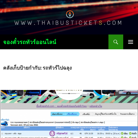
ค้นหา
จองตั๋วรถทัวร์ออนไลน์
ข้าม
เมนูหลัก
ไป
ยัง
เนื้อหา
คลังเก็บป้ายกำกับ: รถทัวร์ไปฉลุง