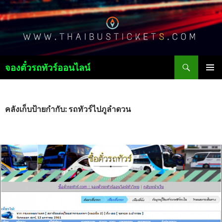
ค้นหา
จองตั๋วรถทัวร์ออนไลน์
ข้าม
เมนูหลัก
ไป
ยัง
เนื้อหา
คลังเก็บป้ายกำกับ: รถทัวร์ไปภูลำดวน