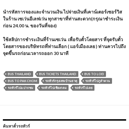
นำรหัสการจองและจำนวนเงิน ไปจ่ายเงินที่เคาน์เตอร์เซอร์วิส
ในร้าน เซเว่นอีเลฟเว่น ทุกสาขาที่ท่านสะดวก(กรุณาชำระเงิน
ก่อน 24.00 น. ของวันที่จอง)
ใช้สลิปการชำระเงินที่ร้านเซเว่น เพื่อรับตั๋วโดยสาร ที่จุดรับตั๋ว
โดยสารของบริษัทรถที่ท่านเลือก ( แอร์เมืองเลย ) ท่านควรไปถึง
จุดขึ้นรถก่อนเวลารถออก 30 นาที
BUS THAILAND
BUS TICKETS THAILAND
BUS TO LOEI
BUS TO PAK CHOM
รถทัวร์กรุงเทพ บ้านธาตุ
รถทัวร์ไปภูลำดวน
รถทัวร์ไปอ.ปากชม
รถทัวร์ไปเชียงกลม
รถทัวร์ไปเลย
ค้นหาตั๋วรถทัวร์