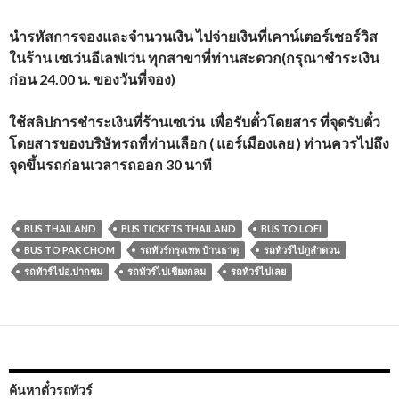
นำรหัสการจองและจำนวนเงิน ไปจ่ายเงินที่เคาน์เตอร์เซอร์วิส
ในร้าน เซเว่นอีเลฟเว่น ทุกสาขาที่ท่านสะดวก(กรุณาชำระเงิน
ก่อน 24.00 น. ของวันที่จอง)
ใช้สลิปการชำระเงินที่ร้านเซเว่น เพื่อรับตั๋วโดยสาร ที่จุดรับตั๋ว
โดยสารของบริษัทรถที่ท่านเลือก ( แอร์เมืองเลย ) ท่านควรไปถึง
จุดขึ้นรถก่อนเวลารถออก 30 นาที
BUS THAILAND
BUS TICKETS THAILAND
BUS TO LOEI
BUS TO PAK CHOM
รถทัวร์กรุงเทพ บ้านธาตุ
รถทัวร์ไปภูลำดวน
รถทัวร์ไปอ.ปากชม
รถทัวร์ไปเชียงกลม
รถทัวร์ไปเลย
ค้นหาตั๋วรถทัวร์