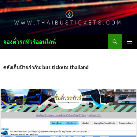
ค้นหา
จองตั๋วรถทัวร์ออนไลน์
ข้าม
เมนูหลัก
ไป
ยัง
เนื้อหา
คลังเก็บป้ายกำกับ: bus tickets thailand