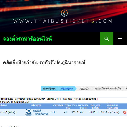
ค้นหา
จองตั๋วรถทัวร์ออนไลน์
ข้าม
เมนูหลัก
ไป
ยัง
เนื้อหา
คลังเก็บป้ายกำกับ: รถทัวร์ไปอ.กุฉินารายณ์