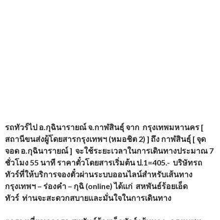
รถทัวร์ไป อ.กุฉินารายณ์
จ.กาฬสินธุ์
จาก
กรุงเทพมหานคร [
สถานีขนส่งผู้โดยสารกรุงเทพฯ (หมอชิต
2) ]
ถึง กาฬสินธุ์ [ จุด
จอด อ.กุฉินารายณ์ ] จะใช้ระยะเวลาในการเดินทางประมาณ
7
ชั่วโมง
55
นาที ราคาตั๋วโดยสารเริ่มต้น
ป.
1=405.-
บริษัทรถ
ทัวร์ที่ให้บริการจองตั๋วผ่านระบบออนไลน์สำหรับเส้นทาง
กรุงเทพฯ – ร่องคำ – กุฉิ (
online)
ได้แก่
สหพันธ์ร้อยเอ็ด
ทัวร์
ท่านจะสะดวกสบายและมั่นใจในการเดินทาง