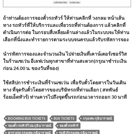
ถ้าท่านต้องการจองตั๋วรถทัวร์ ให้ท่านคลิกที่
วงกลม หน้าเส้น
ทาง รถทัวร์ที่ให้บริการและเที่ยวรถที่ท่านต้องการ แล้วคลิกที่
ดำเนินการต่อ ในกรอบสี่เหลี่ยมด้านล่างแล้วในระบบจะให้ท่าน
เลือกที่นั่งและทำรายการตามระบบจนครบแล้วรับรหัสการจอง
นำรหัสการจองและจำนวนเงิน
ไปจ่ายเงินที่เคาน์เตอร์เซอร์วิส
ในร้านเซเว่น อีเลฟเว่นทุกสาขาที่ท่านสะดวก(กรุณาชำระเงิน
ก่อน
24.00
น. ของวันที่จอง)
ใช้สลิปการชำระเงินที่ร้านเซเว่น
เพื่อรับตั๋วโดยสารในวันเดิน
ทาง
ที่จุดรับตั๋วโดยสารของบริษัทรถที่ท่านเลือก (
สหพันธ์
ร้อยเอ็ดทัวร์)
ท่านควรไปถึงจุดขึ้นรถก่อนเวลารถออก
30
นาที
BOOKING BUS TICKETS
BUS TICKETS
กรุงเทพ-กุฉินารายณ์
จองตั๋ว รถทัวร์ไปอ.กุฉินารายณ์
จองตั๋วรถทัวร์
ตารางรถ กรุงเทพ-กุฉินารายณ์
รถทัวร์กรุงเทพ-กุฉินารายณ์